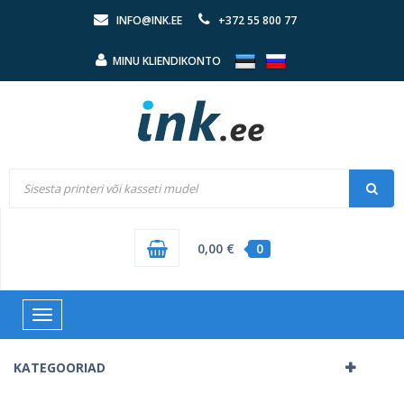
INFO@INK.EE
+372 55 800 77
MINU KLIENDIKONTO
0,00 €
0
Toggle
navigation
KATEGOORIAD