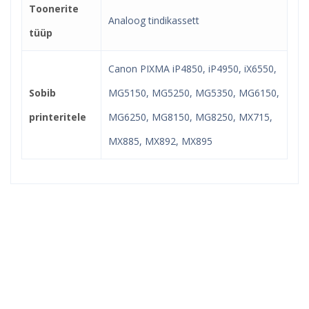
Toonerite
Analoog tindikassett
tüüp
Canon PIXMA iP4850, iP4950, iX6550,
Sobib
MG5150, MG5250, MG5350, MG6150,
printeritele
MG6250, MG8150, MG8250, MX715,
MX885, MX892, MX895
Kindel e-pood ja partner
toonerite ostuks!