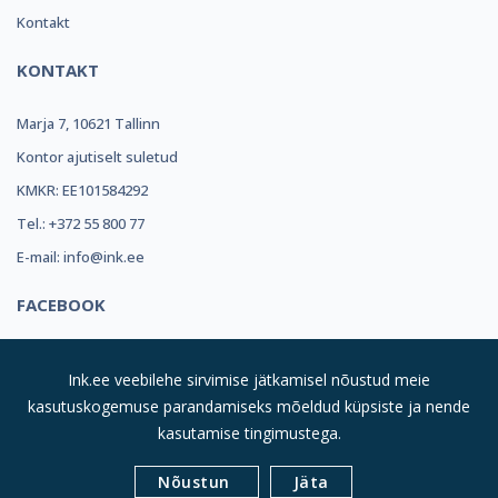
Kontakt
KONTAKT
Marja 7, 10621 Tallinn
Kontor ajutiselt suletud
KMKR: EE101584292
Tel.: +372 55 800 77
E-mail: info@ink.ee
FACEBOOK
Ink.ee veebilehe sirvimise jätkamisel nõustud meie
kasutuskogemuse parandamiseks mõeldud küpsiste ja nende
kasutamise tingimustega.
© 2019
INK REFILL OÜ |
Kõik Õigused Kaitstud
| Suurim
Nõustun
Jäta
Valik Toonereid Sulle