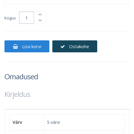
Kogus
Lisa korvi
Ostakohe
Omadused
Kirjeldus
Värv
5-värvi