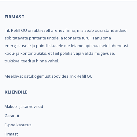
FIRMAST
Ink Refill OÜ on aktiivselt arenev firma, mis seab uusi standardeid
sobitatavate printerite tintide ja toonerite turul. Tänu oma
energilisusele ja paindlikkusele me leiame optimaalseid lahendusi
kodu- ja kontoritrükiks, et Teil poleks vaja valida mugavuse,
trükikvaliteedi ja hinna vahel.
Meeldivat ostukogemust soovides, Ink Refill OÜ
KLIENDILE
Makse- ja tarneviisid
Garantii
E-poe kasutus
Firmast