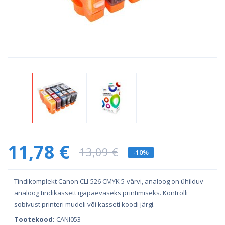
11,78 €
13,09 €
-10%
Tindikomplekt Canon CLI-526 CMYK 5-värvi, analoog on ühilduv
analoog tindikassett igapäevaseks printimiseks. Kontrolli
sobivust printeri mudeli või kasseti koodi järgi.
Tootekood:
CANI053