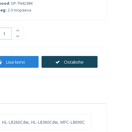
kood:
DP-TN423BK
eg:
2-3 tööpäeva
Lisa korvi
Ostakohe
 HL-L8260Cdw, HL-L8360Cdw, MFC-L8690C