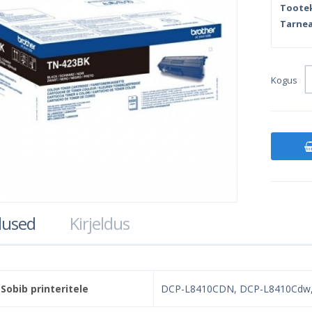
Toote
Tarnea
Kogus
used
Kirjeldus
Sobib printeritele
DCP-L8410CDN, DCP-L8410Cdw,