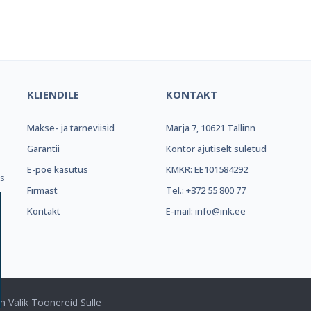
el e-pood ja partner toonerite os
KLIENDILE
KONTAKT
Makse- ja tarneviisid
Marja 7, 10621 Tallinn
.
Garantii
Kontor ajutiselt suletud
E-poe kasutus
KMKR: EE101584292
ks
Firmast
Tel.: +372 55 800 77
Kontakt
E-mail: info@ink.ee
m Valik Toonereid Sulle