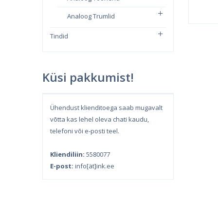
Analoog Trumlid
Tindid
Küsi pakkumist!
Ühendust klienditoega saab mugavalt
võtta kas lehel oleva chati kaudu,
telefoni või e-posti teel.
Kliendiliin:
5580077
E-post:
info[ät]ink.ee