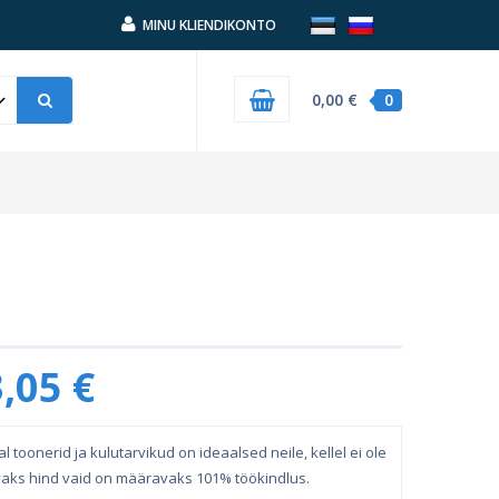
MINU KLIENDIKONTO
0,00 €
0
,05 €
al toonerid ja kulutarvikud on ideaalsed neile, kellel ei ole
aks hind vaid on määravaks 101% töökindlus.