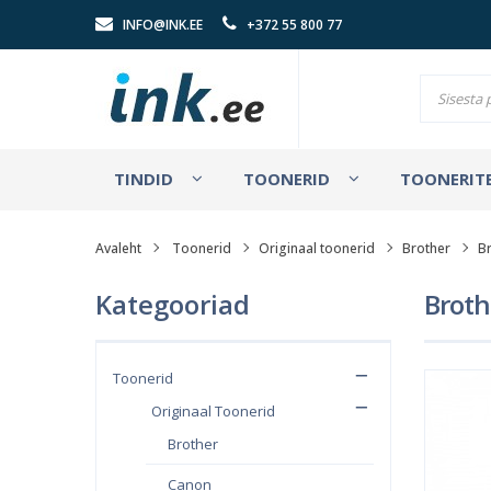
INFO@INK.EE
+372 55 800 77
TINDID
TOONERID
TOONERITE
Avaleht
Toonerid
Originaal toonerid
Brother
B
Kategooriad
Broth
Toonerid
Originaal Toonerid
Brother
Canon