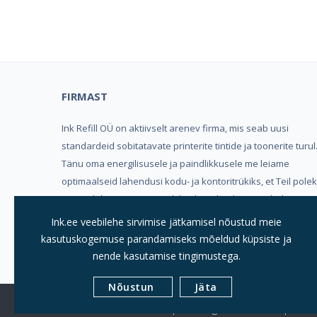
Kind
FIRMAST
Ink Refill OÜ on aktiivselt arenev firma, mis seab uusi
standardeid sobitatavate printerite tintide ja toonerite turul
Tänu oma energilisusele ja paindlikkusele me leiame
optimaalseid lahendusi kodu- ja kontoritrükiks, et Teil pole
vaja valida mugavuse, trükikvaliteedi ja hinna vahel.
Ink.ee veebilehe sirvimise jätkamisel nõustud meie
Meeldivat ostukogemust soovides, Ink Refill OÜ
kasutuskogemuse parandamiseks mõeldud küpsiste ja
nende kasutamise tingimustega.
Nõustun
Jäta
© 2019
INK REFILL OÜ |
Kõik Õigused Kaitstud
| Suuri