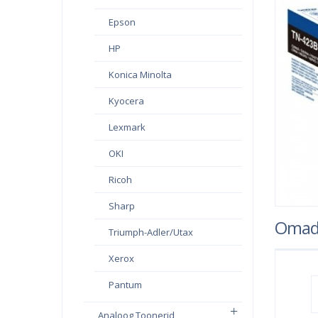
Epson
HP
Konica Minolta
Kyocera
Lexmark
OKI
Ricoh
Sharp
Omad
Triumph-Adler/Utax
Xerox
Pantum
Analoog Toonerid