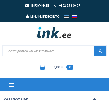
INFO@INK.EE
+372 55 800 77
MINU KLIENDIKONTO
0,00 €
0
Toggle
navigation
KATEGOORIAD