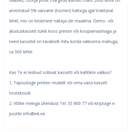
Näiteks, tootja poolt märgitud kasseti maht 2000 lehte on
arvestatud 5% värvaine (tooneri) kattega igal trükitaval
lehel, mis on keskmine näitaja üle maailma. Demo- või
alustuskassett tuleb koos printeri või koopiamasinaga ja
need kassetid on tavaliselt mitu korda väiksema mahuga,
ca 500 lehte.
Kas Te ei leidnud sobivat kassetti või kahtlete valikus?
1. Täpsustage printeri mudelit või oma vana kasseti
tootekoodi.
2. Võtke meiega ühendust Tel. 55 800 77 või kirjutage e-
postile
info@ink.ee
.