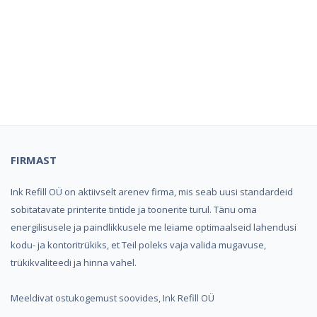
Kindel e-pood ja partner
toonerite ostuks!
FIRMAST
Ink Refill OÜ on aktiivselt arenev firma, mis seab uusi standardeid
sobitatavate printerite tintide ja toonerite turul. Tänu oma
energilisusele ja paindlikkusele me leiame optimaalseid lahendusi
kodu- ja kontoritrükiks, et Teil poleks vaja valida mugavuse,
trükikvaliteedi ja hinna vahel.
Meeldivat ostukogemust soovides, Ink Refill OÜ