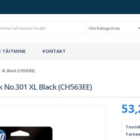
 TÄITMINE
KONTAKT
1 XL Black (CH563EE)
k No.301 XL Black (CH563EE)
53,
Toote
Tarnea