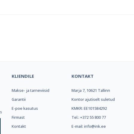
el e-pood ja partner toonerite os
KLIENDILE
KONTAKT
Makse- ja tarneviisid
Marja 7, 10621 Tallinn
.
Garantii
Kontor ajutiselt suletud
E-poe kasutus
KMKR: EE101584292
ks
Firmast
Tel.: +372 55 800 77
Kontakt
E-mail: info@ink.ee