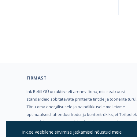
Kind
FIRMAST
Ink Refill OÜ on aktiivselt arenev firma, mis seab uusi
standardeid sobitatavate printerite tintide ja toonerite turul
Tänu oma energilisusele ja paindlikkusele me leiame
optimaalseid lahendusi kodu- ja kontoritrükiks, et Teil pole
vaja valida mugavuse, trükikvaliteedi ja hinna vahel.
Ink.ee veebilehe sirvimise jätkamisel nõustud meie