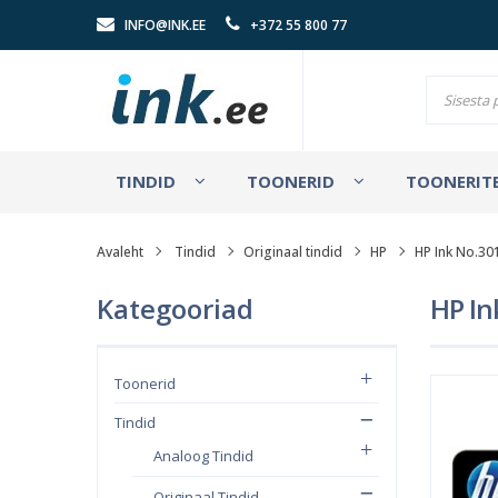
INFO@INK.EE
+372 55 800 77
TINDID
TOONERID
TOONERITE
Avaleht
Tindid
Originaal tindid
HP
HP Ink No.30
Kategooriad
HP In
Toonerid
Tindid
Analoog Tindid
Originaal Tindid