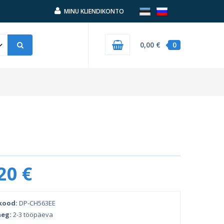
MINU KLIENDIKONTO
0,00 €
0
20 €
kood:
DP-CH563EE
eg:
2-3 tööpäeva