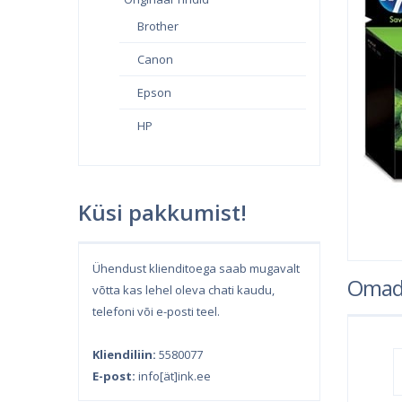
Brother
Canon
Epson
HP
Küsi pakkumist!
Ühendust klienditoega saab mugavalt
Omad
võtta kas lehel oleva chati kaudu,
telefoni või e-posti teel.
Kliendiliin:
5580077
E-post:
info[ät]ink.ee