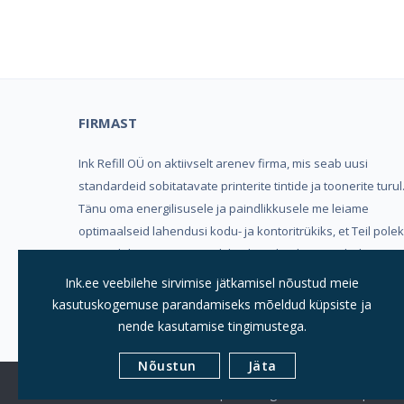
Kind
FIRMAST
Ink Refill OÜ on aktiivselt arenev firma, mis seab uusi
standardeid sobitatavate printerite tintide ja toonerite turul
Tänu oma energilisusele ja paindlikkusele me leiame
optimaalseid lahendusi kodu- ja kontoritrükiks, et Teil pole
vaja valida mugavuse, trükikvaliteedi ja hinna vahel.
Ink.ee veebilehe sirvimise jätkamisel nõustud meie
Meeldivat ostukogemust soovides, Ink Refill OÜ
kasutuskogemuse parandamiseks mõeldud küpsiste ja
nende kasutamise tingimustega.
Nõustun
Jäta
© 2019
INK REFILL OÜ |
Kõik Õigused Kaitstud
| Suuri