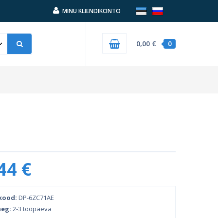
MINU KLIENDIKONTO
0,00 €
0
44 €
kood:
DP-6ZC71AE
eg:
2-3 tööpäeva