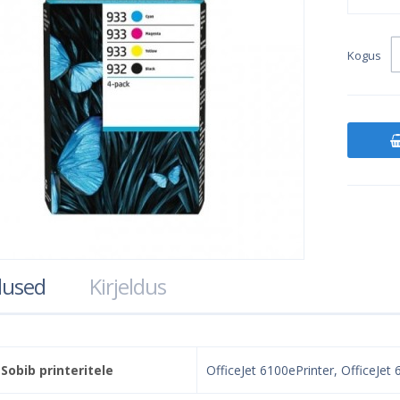
Kogus
used
Kirjeldus
Sobib printeritele
OfficeJet 6100ePrinter, OfficeJet