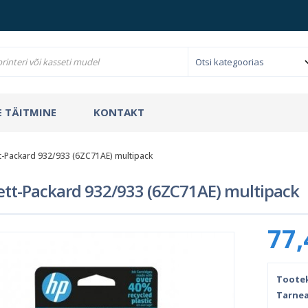
 TÄITMINE
KONTAKT
t-Packard 932/933 (6ZC71AE) multipack
tt-Packard 932/933 (6ZC71AE) multipack
77,
Toote
Tarnea