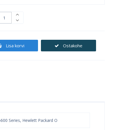
Lisa korvi
Ostakohe
 6600 Series, Hewlett Packard O