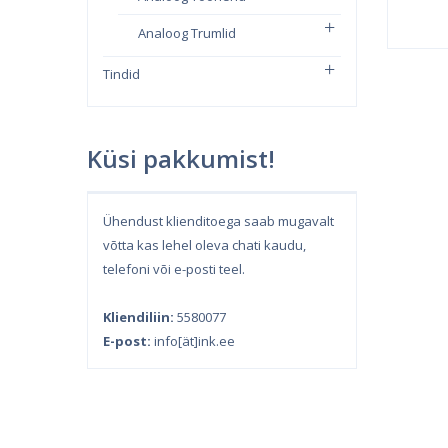
Analoog Trumlid
Tindid
Küsi pakkumist!
Ühendust klienditoega saab mugavalt
võtta kas lehel oleva chati kaudu,
telefoni või e-posti teel.
Kliendiliin:
5580077
E-post:
info[ät]ink.ee