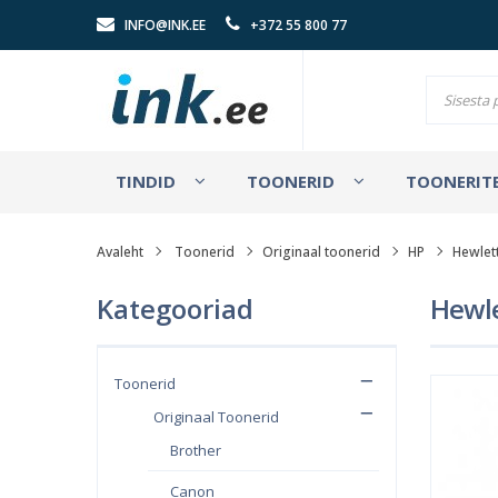
INFO@INK.EE
+372 55 800 77
TINDID
TOONERID
TOONERITE
Avaleht
Toonerid
Originaal toonerid
HP
Hewlet
Kategooriad
Hewle
Toonerid
Originaal Toonerid
Brother
Canon