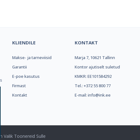
el e-pood ja partner toonerite os
KLIENDILE
KONTAKT
Makse- ja tarneviisid
Marja 7, 10621 Tallinn
.
Garantii
Kontor ajutiselt suletud
E-poe kasutus
KMKR: EE101584292
ks
Firmast
Tel.: +372 55 800 77
Kontakt
E-mail: info@ink.ee
m Valik Toonereid Sulle