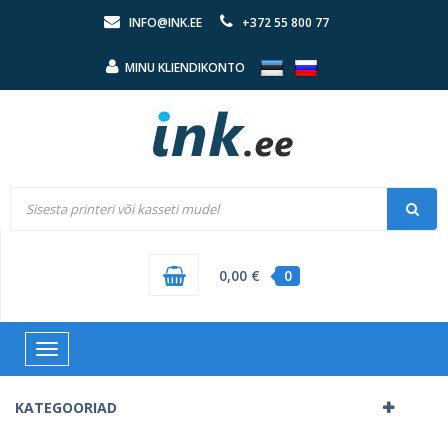
INFO@INK.EE
+372 55 800 77
MINU KLIENDIKONTO
0,00 €
0
Toggle
navigation
KATEGOORIAD