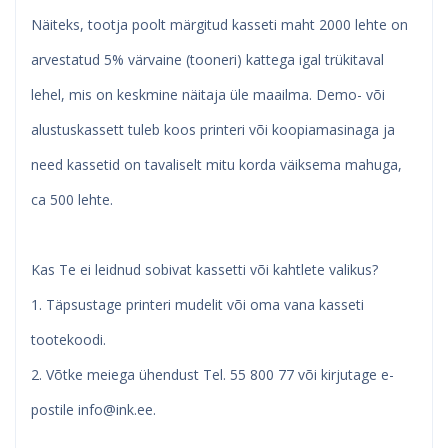
Näiteks, tootja poolt märgitud kasseti maht 2000 lehte on
arvestatud 5% värvaine (tooneri) kattega igal trükitaval
lehel, mis on keskmine näitaja üle maailma. Demo- või
alustuskassett tuleb koos printeri või koopiamasinaga ja
need kassetid on tavaliselt mitu korda väiksema mahuga,
ca 500 lehte.
Kas Te ei leidnud sobivat kassetti või kahtlete valikus?
1. Täpsustage printeri mudelit või oma vana kasseti
tootekoodi.
2. Võtke meiega ühendust Tel. 55 800 77 või kirjutage e-
postile
info@ink.ee
.