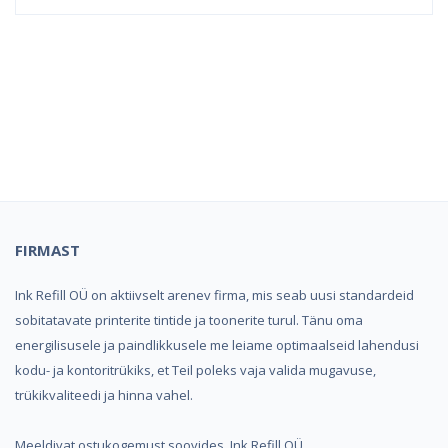
Kindel e-pood ja partner
toonerite ostuks!
FIRMAST
Ink Refill OÜ on aktiivselt arenev firma, mis seab uusi standardeid
sobitatavate printerite tintide ja toonerite turul. Tänu oma
energilisusele ja paindlikkusele me leiame optimaalseid lahendusi
kodu- ja kontoritrükiks, et Teil poleks vaja valida mugavuse,
trükikvaliteedi ja hinna vahel.
Meeldivat ostukogemust soovides, Ink Refill OÜ