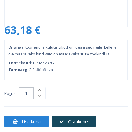
63,18 €
Originaal toonerid ja kulutarvikud on ideaalsed neile, kellel ei
ole määravaks hind vaid on määravaks 101% töökindlus.
Tootekood:
DP-MX237GT
Tarneaeg:
2-3 tööpäeva
Kogus
Lisa korvi
Ostakohe