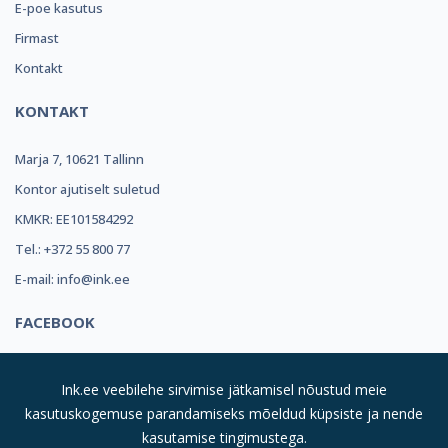
E-poe kasutus
Firmast
Kontakt
KONTAKT
Marja 7, 10621 Tallinn
Kontor ajutiselt suletud
KMKR: EE101584292
Tel.: +372 55 800 77
E-mail: info@ink.ee
FACEBOOK
Ink.ee veebilehe sirvimise jätkamisel nõustud meie
kasutuskogemuse parandamiseks mõeldud küpsiste ja nende
kasutamise tingimustega.