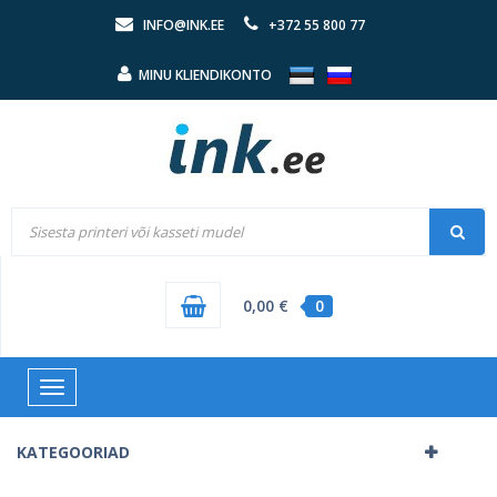
INFO@INK.EE
+372 55 800 77
MINU KLIENDIKONTO
0,00 €
0
Toggle
navigation
KATEGOORIAD