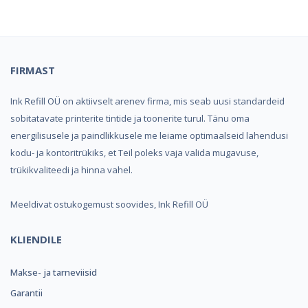
FIRMAST
Ink Refill OÜ on aktiivselt arenev firma, mis seab uusi standardeid
sobitatavate printerite tintide ja toonerite turul. Tänu oma
energilisusele ja paindlikkusele me leiame optimaalseid lahendusi
kodu- ja kontoritrükiks, et Teil poleks vaja valida mugavuse,
trükikvaliteedi ja hinna vahel.
Meeldivat ostukogemust soovides, Ink Refill OÜ
KLIENDILE
Makse- ja tarneviisid
Garantii