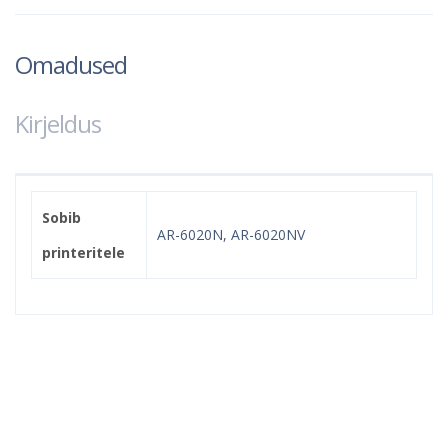
Omadused
Kirjeldus
Sobib
AR-6020N, AR-6020NV
printeritele
Kindel e-pood ja partner
toonerite ostuks!