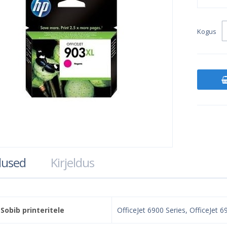
Kogus
used
Kirjeldus
Sobib printeritele
OfficeJet 6900 Series, OfficeJet 6