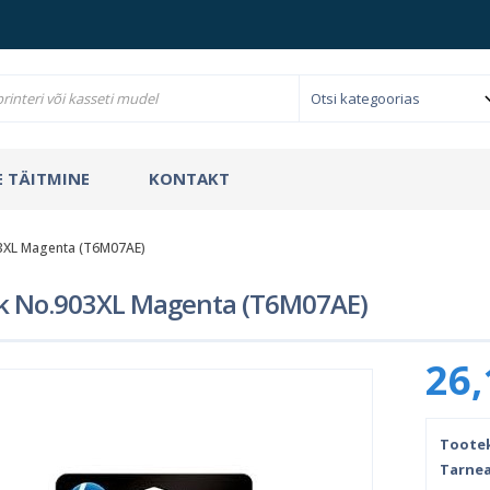
 TÄITMINE
KONTAKT
03XL Magenta (T6M07AE)
k No.903XL Magenta (T6M07AE)
26,
Toote
Tarnea