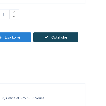
Lisa korvi
Ostakohe
950, OfficeJet Pro 6860 Series