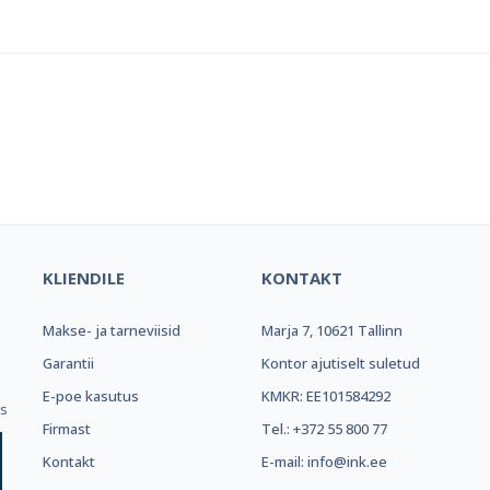
el e-pood ja partner toonerite os
KLIENDILE
KONTAKT
Makse- ja tarneviisid
Marja 7, 10621 Tallinn
.
Garantii
Kontor ajutiselt suletud
E-poe kasutus
KMKR: EE101584292
ks
Firmast
Tel.: +372 55 800 77
Kontakt
E-mail: info@ink.ee