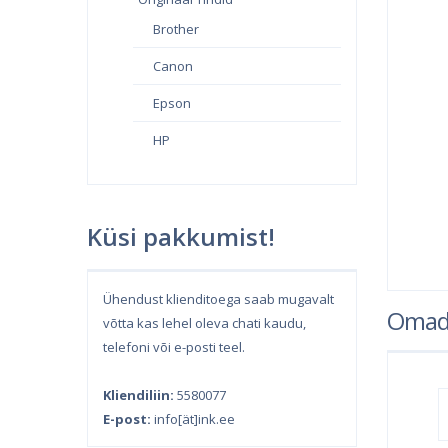
Brother
Canon
Epson
HP
Küsi pakkumist!
Ühendust klienditoega saab mugavalt
Omad
võtta kas lehel oleva chati kaudu,
telefoni või e-posti teel.
Kliendiliin:
5580077
E-post:
info[ät]ink.ee