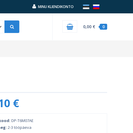
MINU KLIENDIKONTO
0,00 €
0
10 €
kood:
DP-T6M07AE
eg:
2-3 tööpäeva