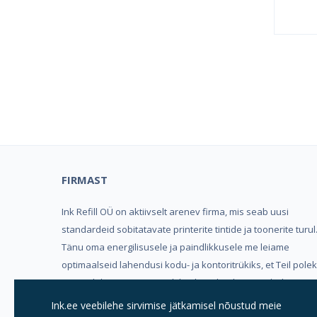
Kind
FIRMAST
Ink Refill OÜ on aktiivselt arenev firma, mis seab uusi
standardeid sobitatavate printerite tintide ja toonerite turul
Tänu oma energilisusele ja paindlikkusele me leiame
optimaalseid lahendusi kodu- ja kontoritrükiks, et Teil pole
vaja valida mugavuse, trükikvaliteedi ja hinna vahel.
Ink.ee veebilehe sirvimise jätkamisel nõustud meie