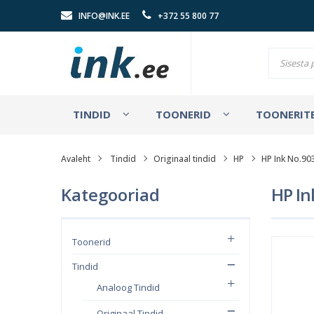
INFO@INK.EE
+372 55 800 77
TINDID
TOONERID
TOONERITE
Avaleht
Tindid
Originaal tindid
HP
HP Ink No.9
Kategooriad
HP In
Toonerid
Tindid
Analoog Tindid
Originaal Tindid