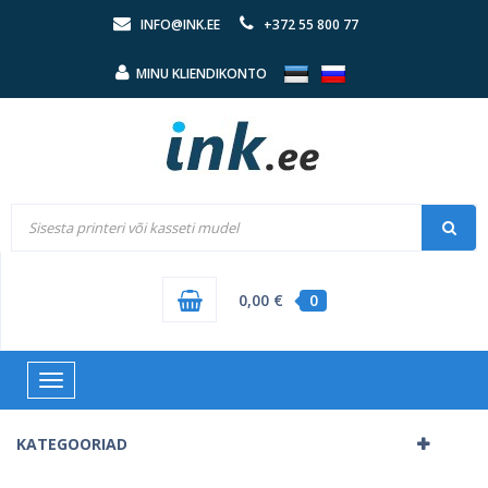
INFO@INK.EE
+372 55 800 77
MINU KLIENDIKONTO
0,00 €
0
Toggle
navigation
KATEGOORIAD