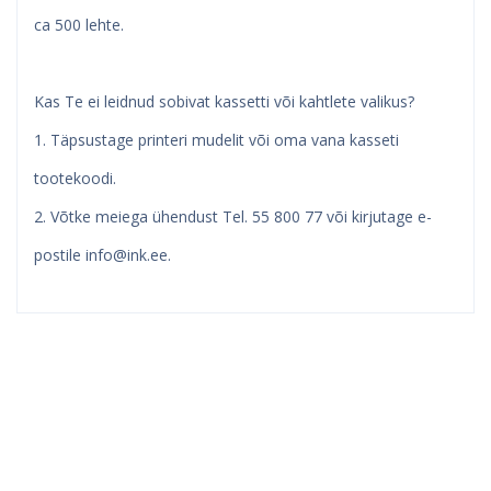
ca 500 lehte.
Kas Te ei leidnud sobivat kassetti või kahtlete valikus?
1. Täpsustage printeri mudelit või oma vana kasseti
tootekoodi.
2. Võtke meiega ühendust Tel. 55 800 77 või kirjutage e-
postile
info@ink.ee
.
Kindel e-pood ja partner
toonerite ostuks!