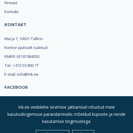
Firmast
Kontakt
KONTAKT
Marja 7, 10621 Tallinn
Kontor ajutiselt suletud
KMKR: EE101584292
Tel.: +372 55 800 77
E-mail: info@ink.ee
FACEBOOK
Ink.ee veebilehe sirvimise jätkamisel nõustud meie
kasutuskogemuse parandamiseks mõeldud küpsiste ja nende
kasutamise tingimustega.
© 2019
INK REFILL OÜ |
Kõik Õigused Kaitstud
| Suurim