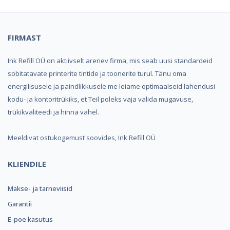
FIRMAST
Ink Refill OÜ on aktiivselt arenev firma, mis seab uusi standardeid
sobitatavate printerite tintide ja toonerite turul. Tänu oma
energilisusele ja paindlikkusele me leiame optimaalseid lahendusi
kodu- ja kontoritrükiks, et Teil poleks vaja valida mugavuse,
trükikvaliteedi ja hinna vahel.
Meeldivat ostukogemust soovides, Ink Refill OÜ
KLIENDILE
Makse- ja tarneviisid
Garantii
E-poe kasutus