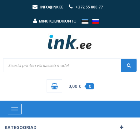
INFO@INK.EE
+372 55 800 77
MINU KLIENDIKONTO
0,00 €
0
Toggle
navigation
KATEGOORIAD