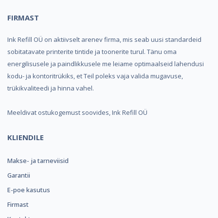
FIRMAST
Ink Refill OÜ on aktiivselt arenev firma, mis seab uusi standardeid
sobitatavate printerite tintide ja toonerite turul. Tänu oma
energilisusele ja paindlikkusele me leiame optimaalseid lahendusi
kodu- ja kontoritrükiks, et Teil poleks vaja valida mugavuse,
trükikvaliteedi ja hinna vahel.
Meeldivat ostukogemust soovides, Ink Refill OÜ
KLIENDILE
Makse- ja tarneviisid
Garantii
E-poe kasutus
Firmast