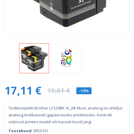
17,11 €
19,01 €
-10%
Tindikomplekt Brother LC529BK XL 2tk Must, analoog on ühilduv
analoog tindikassett igapäevaseks printimiseks. Kontrolli
sobivust printeri mudeli või kasseti koodi järgi.
Tootekood:
BROI101