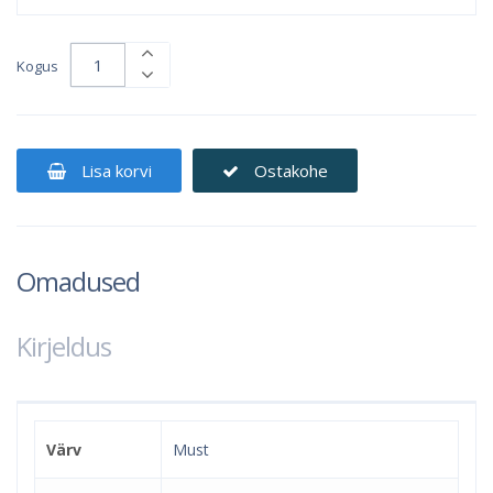
Kogus
Lisa korvi
Ostakohe
Omadused
Kirjeldus
Värv
Must