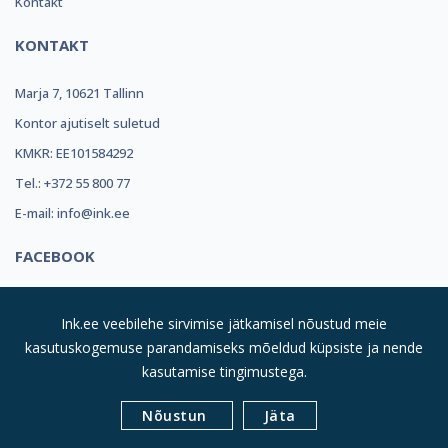
Kontakt
KONTAKT
Marja 7, 10621 Tallinn
Kontor ajutiselt suletud
KMKR: EE101584292
Tel.: +372 55 800 77
E-mail: info@ink.ee
FACEBOOK
Ink.ee veebilehe sirvimise jätkamisel nõustud meie
kasutuskogemuse parandamiseks mõeldud küpsiste ja nende
kasutamise tingimustega.
© 2019
INK REFILL OÜ |
Kõik Õigused Kaitstud
| Suurim
Nõustun
Jäta
Valik Toonereid Sulle