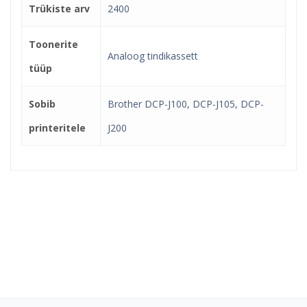
Trükiste arv
2400
Toonerite
Analoog tindikassett
tüüp
Sobib
Brother DCP-J100, DCP-J105, DCP-
printeritele
J200
Kindel e-pood ja partner
toonerite ostuks!