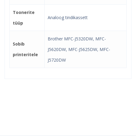
Toonerite
Analoog tindikassett
tüüp
Brother MFC-J5320DW, MFC-
Sobib
J5620DW, MFC-J5625DW, MFC-
printeritele
J5720DW
Kindel e-pood ja partner
toonerite ostuks!