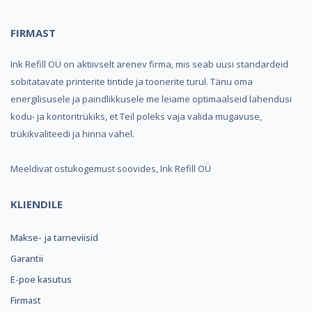
FIRMAST
Ink Refill OÜ on aktiivselt arenev firma, mis seab uusi standardeid
sobitatavate printerite tintide ja toonerite turul. Tänu oma
energilisusele ja paindlikkusele me leiame optimaalseid lahendusi
kodu- ja kontoritrükiks, et Teil poleks vaja valida mugavuse,
trükikvaliteedi ja hinna vahel.
Meeldivat ostukogemust soovides, Ink Refill OÜ
KLIENDILE
Makse- ja tarneviisid
Garantii
E-poe kasutus
Firmast