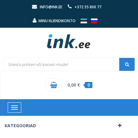
INFO@INK.EE
+372 55 800 77
MINU KLIENDIKONTO
0,00 €
0
Toggle
navigation
KATEGOORIAD