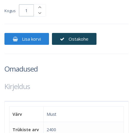
Kogus
Lisa korvi
Ostakohe
Omadused
Kirjeldus
Värv
Must
Trükiste arv
2400