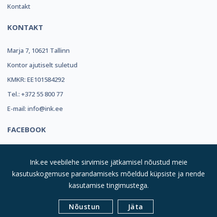
Kontakt
KONTAKT
Marja 7, 10621 Tallinn
Kontor ajutiselt suletud
KMKR: EE101584292
Tel.: +372 55 800 77
E-mail: info@ink.ee
FACEBOOK
Ink.ee veebilehe sirvimise jätkamisel nõustud meie
kasutuskogemuse parandamiseks mõeldud küpsiste ja nende
kasutamise tingimustega.
© 2019
INK REFILL OÜ |
Kõik Õigused Kaitstud
| Suurim
Nõustun
Jäta
Valik Toonereid Sulle