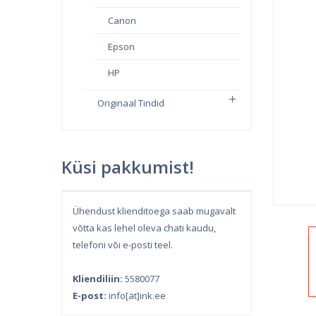
Canon
Epson
HP
Originaal Tindid
Küsi pakkumist!
Ühendust klienditoega saab mugavalt
võtta kas lehel oleva chati kaudu,
telefoni või e-posti teel.
Kliendiliin:
5580077
E-post:
info[ät]ink.ee