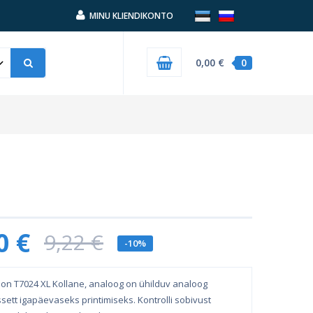
MINU KLIENDIKONTO
0,00 €
0
0 €
9,22 €
-10%
son T7024 XL Kollane, analoog on ühilduv analoog
ssett igapäevaseks printimiseks. Kontrolli sobivust