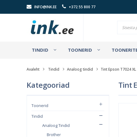
INFO@INK.EE
+372 55 800 77
TINDID
TOONERID
TOONERITE
Avaleht
Tindid
Analoog tindid
Tint Epson T7024 XL
Kategooriad
Tint 
Toonerid
Tindid
Analoog Tindid
Brother