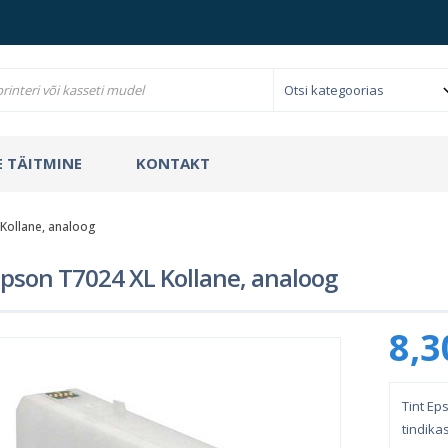
 TÄITMINE
KONTAKT
 Kollane, analoog
Epson T7024 XL Kollane, analoog
8,3
Tint Ep
tindika