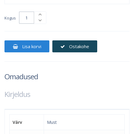
Kogus
Lisa korvi
Ostakohe
Omadused
Kirjeldus
Värv
Must