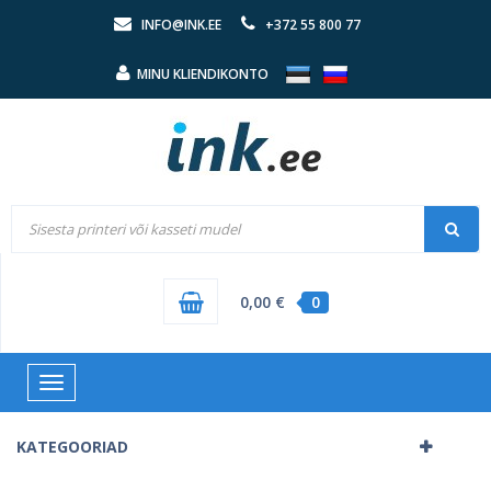
INFO@INK.EE
+372 55 800 77
MINU KLIENDIKONTO
0,00 €
0
Toggle
navigation
KATEGOORIAD