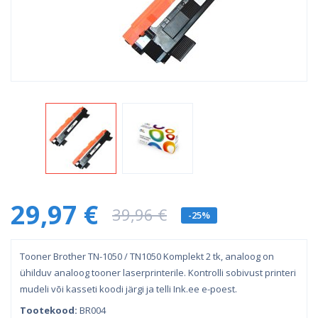
29,97 €
39,96 €
-25%
Tooner Brother TN-1050 / TN1050 Komplekt 2 tk, analoog on
ühilduv analoog tooner laserprinterile. Kontrolli sobivust printeri
mudeli või kasseti koodi järgi ja telli Ink.ee e-poest.
Tootekood:
BR004