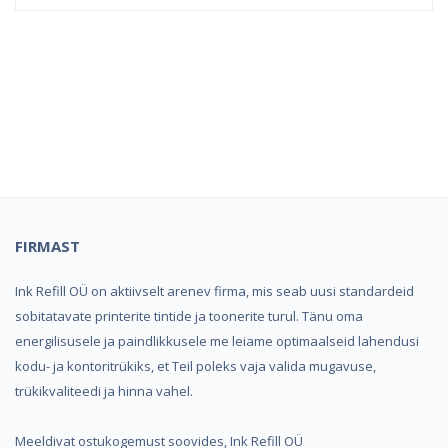
Kindel e-pood ja partner
toonerite ostuks!
FIRMAST
Ink Refill OÜ on aktiivselt arenev firma, mis seab uusi standardeid
sobitatavate printerite tintide ja toonerite turul. Tänu oma
energilisusele ja paindlikkusele me leiame optimaalseid lahendusi
kodu- ja kontoritrükiks, et Teil poleks vaja valida mugavuse,
trükikvaliteedi ja hinna vahel.
Meeldivat ostukogemust soovides, Ink Refill OÜ