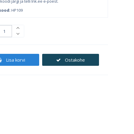
koodi järgi ja telli Ink.ee e-poest.
kood:
HP109
Lisa korvi
Ostakohe