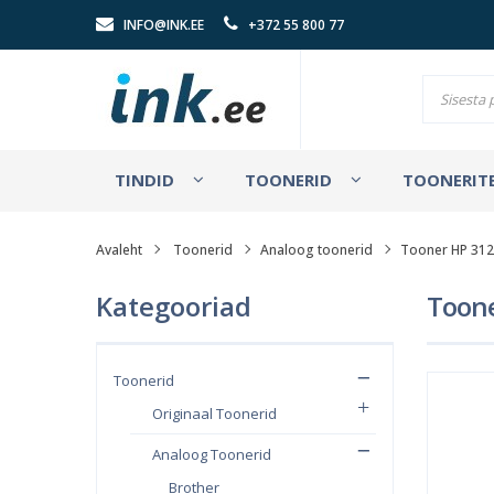
INFO@INK.EE
+372 55 800 77
TINDID
TOONERID
TOONERITE
Avaleht
Toonerid
Analoog toonerid
Tooner HP 312
Kategooriad
Toone
Toonerid
Originaal Toonerid
Analoog Toonerid
Brother