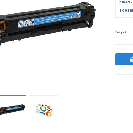
kasseti 
Toote
Kogus