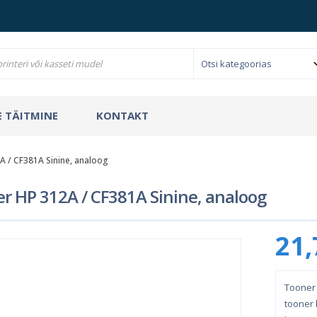
 TÄITMINE
KONTAKT
A / CF381A Sinine, analoog
r HP 312A / CF381A Sinine, analoog
21,
Tooner 
tooner l