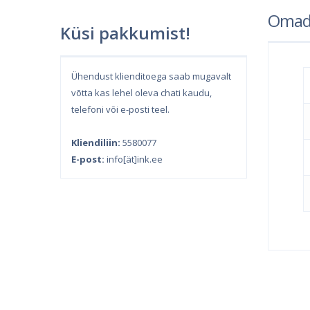
Omad
Küsi pakkumist!
Ühendust klienditoega saab mugavalt
võtta kas lehel oleva chati kaudu,
telefoni või e-posti teel.
Kliendiliin:
5580077
E-post:
info[ät]ink.ee