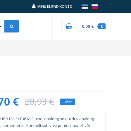
MINU KLIENDIKONTO
0,00 €
0
70 €
28,93 €
-25%
HP 312A / CF381A Sinine, analoog on ühilduv analoog
aserprinterile. Kontrolli sobivust printeri mudeli või