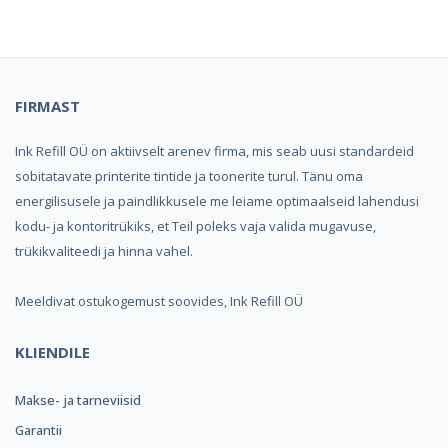
FIRMAST
Ink Refill OÜ on aktiivselt arenev firma, mis seab uusi standardeid
sobitatavate printerite tintide ja toonerite turul. Tänu oma
energilisusele ja paindlikkusele me leiame optimaalseid lahendusi
kodu- ja kontoritrükiks, et Teil poleks vaja valida mugavuse,
trükikvaliteedi ja hinna vahel.
Meeldivat ostukogemust soovides, Ink Refill OÜ
KLIENDILE
Makse- ja tarneviisid
Garantii