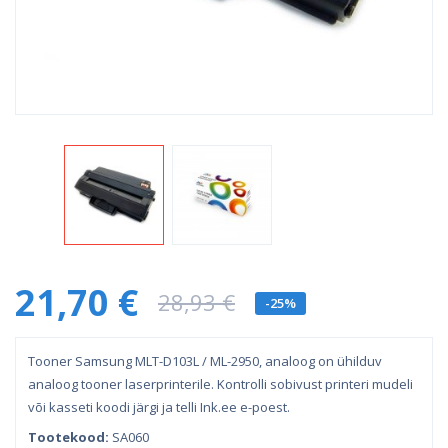
21,70 €
28,93 €
-25%
Tooner Samsung MLT-D103L / ML-2950, analoog on ühilduv
analoog tooner laserprinterile. Kontrolli sobivust printeri mudeli
või kasseti koodi järgi ja telli Ink.ee e-poest.
Tootekood:
SA060