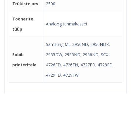
Trükiste arv
2500
Toonerite
Analoog tahmakasset
tüüp
Samsung ML-2950ND, 2950NDR,
Sobib
2955DW, 2955ND, 2956ND, SCX-
printeritele
4726FD, 4726FN, 4727FD, 4728FD,
4729FD, 4729FW
Kindel e-pood ja partner
toonerite ostuks!