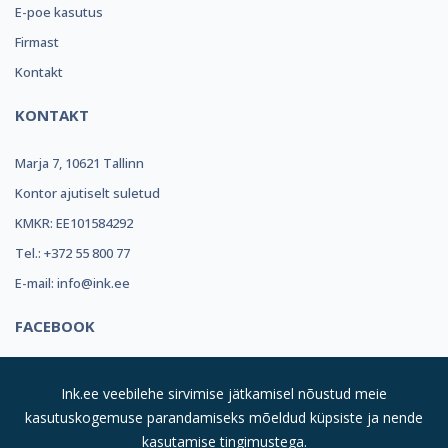
E-poe kasutus
Firmast
Kontakt
KONTAKT
Marja 7, 10621 Tallinn
Kontor ajutiselt suletud
KMKR: EE101584292
Tel.: +372 55 800 77
E-mail: info@ink.ee
FACEBOOK
Ink.ee veebilehe sirvimise jätkamisel nõustud meie
kasutuskogemuse parandamiseks mõeldud küpsiste ja nende
kasutamise tingimustega.