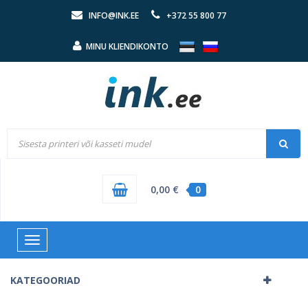
INFO@INK.EE
+372 55 800 77
MINU KLIENDIKONTO
0,00 €
0
Toggle
navigation
KATEGOORIAD