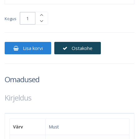
Kogus
Lisa korvi
Ostakohe
Omadused
Kirjeldus
Värv
Must