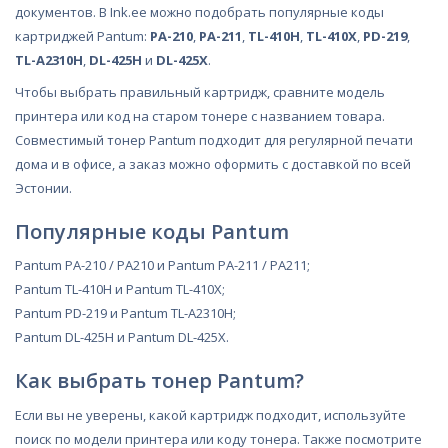
документов. В Ink.ee можно подобрать популярные коды
картриджей Pantum:
PA-210
,
PA-211
,
TL-410H
,
TL-410X
,
PD-219
,
TL-A2310H
,
DL-425H
и
DL-425X
.
Чтобы выбрать правильный картридж, сравните модель
принтера или код на старом тонере с названием товара.
Совместимый тонер Pantum подходит для регулярной печати
дома и в офисе, а заказ можно оформить с доставкой по всей
Эстонии.
Популярные коды Pantum
Pantum PA-210 / PA210
и
Pantum PA-211 / PA211
;
Pantum TL-410H
и
Pantum TL-410X
;
Pantum PD-219
и
Pantum TL-A2310H
;
Pantum DL-425H
и
Pantum DL-425X
.
Как выбрать тонер Pantum?
Если вы не уверены, какой картридж подходит, используйте
поиск по модели принтера или коду тонера. Также посмотрите