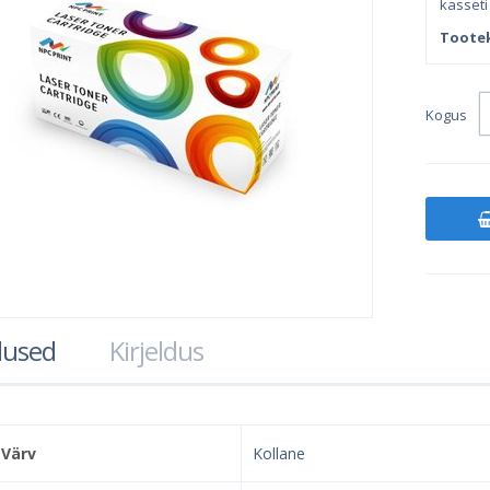
kasseti 
Toote
Kogus
used
Kirjeldus
Värv
Kollane