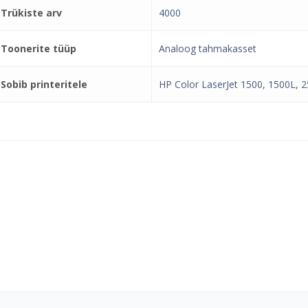
Trükiste arv
4000
Toonerite tüüp
Analoog tahmakasset
Sobib printeritele
HP Color LaserJet 1500, 1500L, 
el e-pood ja partner toonerite os