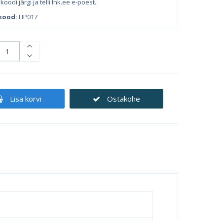
koodi järgi ja telli Ink.ee e-poest.
kood:
HP017
Lisa korvi
Ostakohe