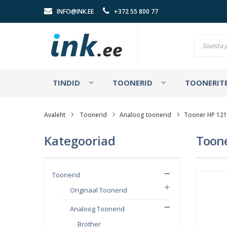
INFO@INK.EE
+372 55 800 77
TINDID
TOONERID
TOONERITE
Avaleht
Toonerid
Analoog toonerid
Tooner HP 121
Kategooriad
Toone
Toonerid
Originaal Toonerid
Analoog Toonerid
Brother