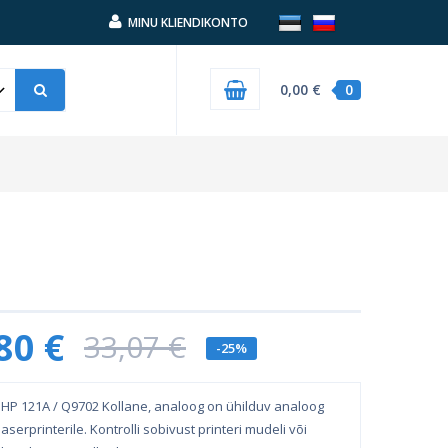
MINU KLIENDIKONTO
0,00 €
0
80 €
33,07 €
-25%
HP 121A / Q9702 Kollane, analoog on ühilduv analoog
aserprinterile. Kontrolli sobivust printeri mudeli või