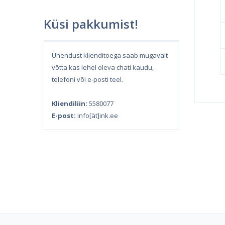
Küsi pakkumist!
Ühendust klienditoega saab mugavalt
võtta kas lehel oleva chati kaudu,
telefoni või e-posti teel.
Kliendiliin:
5580077
E-post:
info[ät]ink.ee
Kind