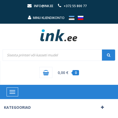
INFO@INK.EE
+372 55 800 77
MINU KLIENDIKONTO
0,00 €
0
Toggle
navigation
KATEGOORIAD