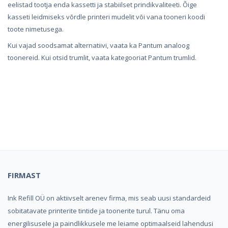
eelistad tootja enda kassetti ja stabiilset prindikvaliteeti. Õige
kasseti leidmiseks võrdle printeri mudelit või vana tooneri koodi
toote nimetusega.
Kui vajad soodsamat alternatiivi, vaata ka
Pantum analoog
toonereid
. Kui otsid trumlit, vaata kategooriat
Pantum trumlid
.
Kindel e-pood ja partner
toonerite ostuks!
FIRMAST
Ink Refill OÜ on aktiivselt arenev firma, mis seab uusi standardeid
sobitatavate printerite tintide ja toonerite turul. Tänu oma
energilisusele ja paindlikkusele me leiame optimaalseid lahendusi