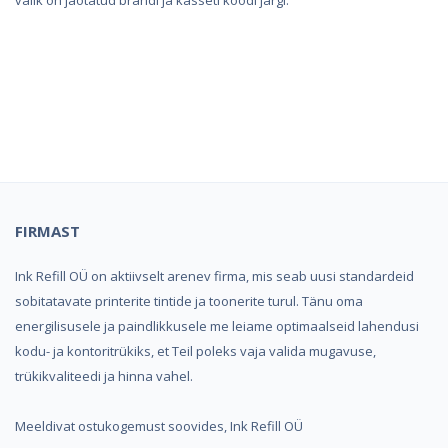
valik on jaotatud brändi ja kasseti koodi järgi.
Kindel e-pood ja partner
toonerite ostuks!
FIRMAST
Ink Refill OÜ on aktiivselt arenev firma, mis seab uusi standardeid
sobitatavate printerite tintide ja toonerite turul. Tänu oma
energilisusele ja paindlikkusele me leiame optimaalseid lahendusi
kodu- ja kontoritrükiks, et Teil poleks vaja valida mugavuse,
trükikvaliteedi ja hinna vahel.
Meeldivat ostukogemust soovides, Ink Refill OÜ