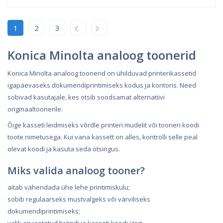
1
2
3
Konica Minolta analoog toonerid
Konica Minolta analoog toonerid on ühilduvad printerikassetid
igapäevaseks dokumendiprintimiseks kodus ja kontoris. Need
sobivad kasutajale, kes otsib soodsamat alternatiivi
originaaltoonerile.
Õige kasseti leidmiseks võrdle printeri mudelit või tooneri koodi
toote nimetusega. Kui vana kassett on alles, kontrolli selle peal
olevat koodi ja kasuta seda otsingus.
Miks valida analoog tooner?
aitab vähendada ühe lehe printimiskulu;
sobib regulaarseks mustvalgeks või värviliseks
dokumendiprintimiseks;