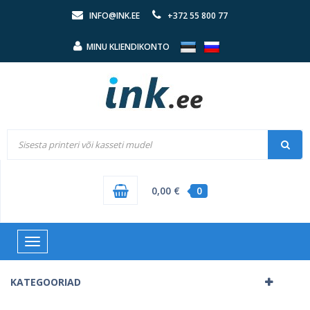
INFO@INK.EE
+372 55 800 77
MINU KLIENDIKONTO
0,00 €
0
Toggle
navigation
KATEGOORIAD