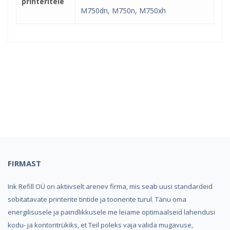
printeritele
M750dn, M750n, M750xh
Kindel e-pood ja partner
toonerite ostuks!
FIRMAST
Ink Refill OÜ on aktiivselt arenev firma, mis seab uusi standardeid
sobitatavate printerite tintide ja toonerite turul. Tänu oma
energilisusele ja paindlikkusele me leiame optimaalseid lahendusi
kodu- ja kontoritrükiks, et Teil poleks vaja valida mugavuse,