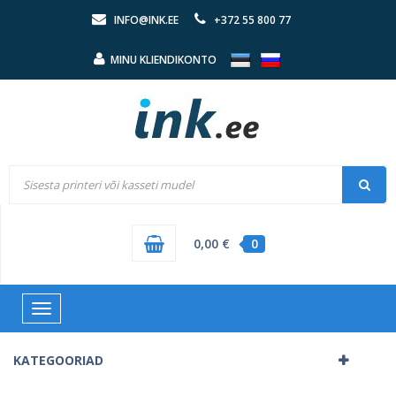
INFO@INK.EE
+372 55 800 77
MINU KLIENDIKONTO
0,00 €
0
Toggle
navigation
KATEGOORIAD