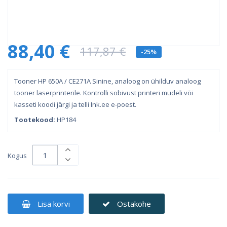
88,40 €
117,87 €
-25%
Tooner HP 650A / CE271A Sinine, analoog on ühilduv analoog
tooner laserprinterile. Kontrolli sobivust printeri mudeli või
kasseti koodi järgi ja telli Ink.ee e-poest.
Tootekood:
HP184
Kogus
Lisa korvi
Ostakohe