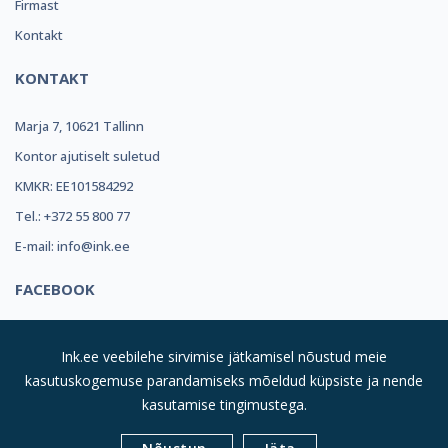
Firmast
Kontakt
KONTAKT
Marja 7, 10621 Tallinn
Kontor ajutiselt suletud
KMKR: EE101584292
Tel.: +372 55 800 77
E-mail: info@ink.ee
FACEBOOK
Ink.ee veebilehe sirvimise jätkamisel nõustud meie
kasutuskogemuse parandamiseks mõeldud küpsiste ja nende
kasutamise tingimustega.
© 2019
INK REFILL OÜ |
Kõik Õigused Kaitstud
| Suurim