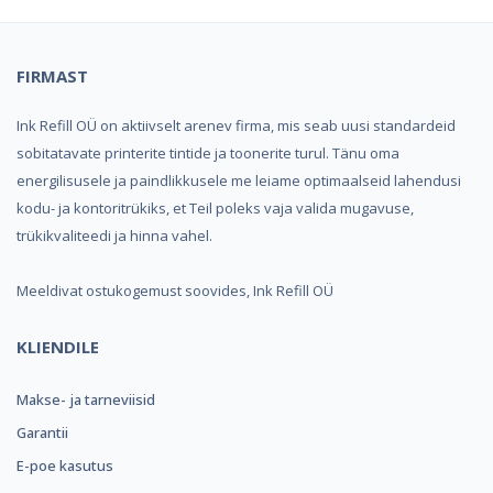
FIRMAST
Ink Refill OÜ on aktiivselt arenev firma, mis seab uusi standardeid
sobitatavate printerite tintide ja toonerite turul. Tänu oma
energilisusele ja paindlikkusele me leiame optimaalseid lahendusi
kodu- ja kontoritrükiks, et Teil poleks vaja valida mugavuse,
trükikvaliteedi ja hinna vahel.
Meeldivat ostukogemust soovides, Ink Refill OÜ
KLIENDILE
Makse- ja tarneviisid
Garantii
E-poe kasutus