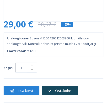
29,00 €
38,67 €
-25%
Analoog tooner Epson M1200 120012003200 lk on ühilduv
analoogtarvik. Kontrolli sobivust printeri mudeli või koodi järgi.
Tootekood:
M1200
Kogus
Lisa korvi
Ostakohe