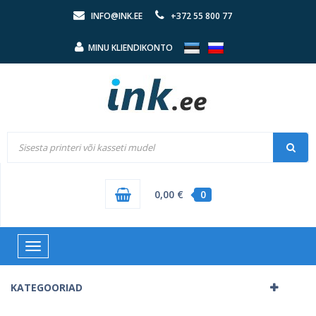
INFO@INK.EE
+372 55 800 77
MINU KLIENDIKONTO
0,00 €
0
Toggle
navigation
KATEGOORIAD