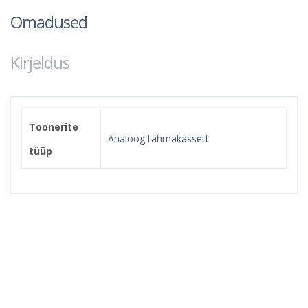
Omadused
Kirjeldus
Toonerite
Analoog tahmakassett
tüüp
Kindel e-pood ja partner
toonerite ostuks!