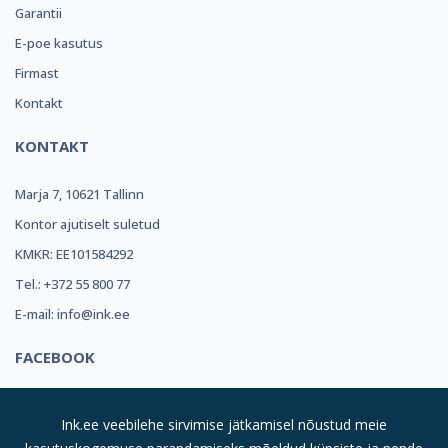
Garantii
E-poe kasutus
Firmast
Kontakt
KONTAKT
Marja 7, 10621 Tallinn
Kontor ajutiselt suletud
KMKR: EE101584292
Tel.: +372 55 800 77
E-mail: info@ink.ee
FACEBOOK
Ink.ee veebilehe sirvimise jätkamisel nõustud meie