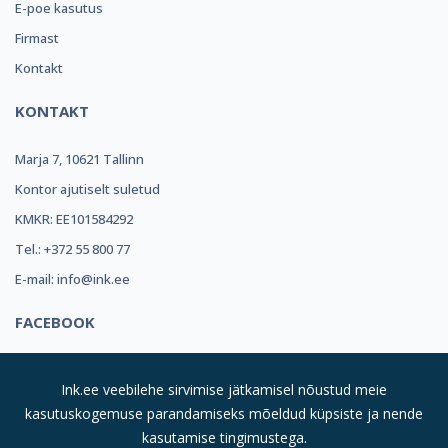
E-poe kasutus
Firmast
Kontakt
KONTAKT
Marja 7, 10621 Tallinn
Kontor ajutiselt suletud
KMKR: EE101584292
Tel.: +372 55 800 77
E-mail: info@ink.ee
FACEBOOK
Ink.ee veebilehe sirvimise jätkamisel nõustud meie
kasutuskogemuse parandamiseks mõeldud küpsiste ja nende
kasutamise tingimustega.