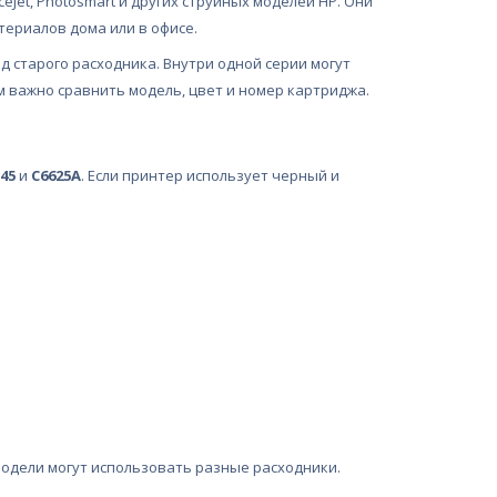
Jet, Photosmart и других струйных моделей HP. Они
териалов дома или в офисе.
 старого расходника. Внутри одной серии могут
 важно сравнить модель, цвет и номер картриджа.
45
и
C6625A
. Если принтер использует черный и
модели могут использовать разные расходники.