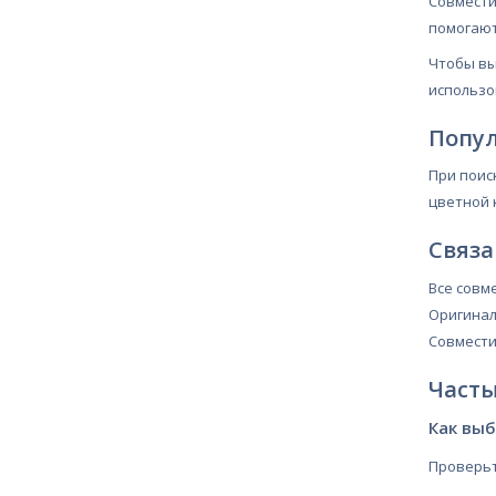
Совмести
помогают
Чтобы вы
использо
Попу
При поис
цветной 
Связа
Все совм
Оригинал
Совмест
Часты
Как вы
Проверьт