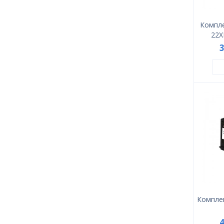
Компле
22X
Комплек