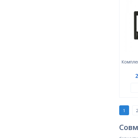
Комплек
1
Совм