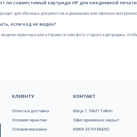
ит ли совместимый картридж HP для ежедневной печати
одходит для обычных документов и домашних или офисных материало
ать, если код не виден?
 модели принтера или отправьте нам фото старого картриджа, чтоб
Надёжный интернет магазин!
КЛИЕНТУ
КОНТАКТ
Оплата и доставка
Marja 7, 10621 Tallinn
Условия гарантии
Офис временно закрыт
Условия магазина
KMKR: EE101584292