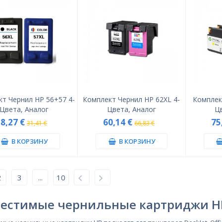
т Чернил HP 56+57 4-
Комплект Чернил HP 62XL 4-
Комплек
Цвета, Аналог
Цвета, Аналог
Ц
28,27 €
60,14 €
75
31,41 €
66,83 €
В КОРЗИНУ
В КОРЗИНУ
2
3
...
10
естимые чернильные картриджи H