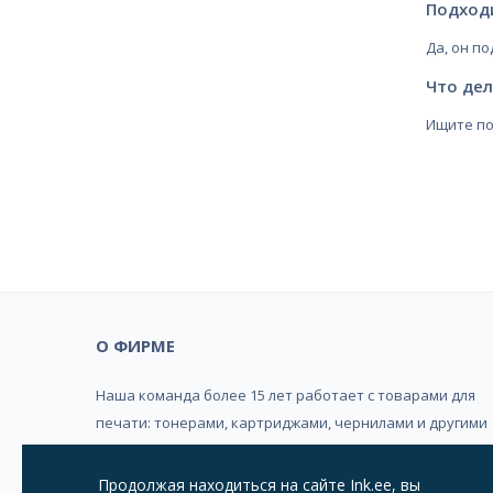
Подход
Да, он п
Что дел
Ищите по
О ФИРМЕ
Наша команда более 15 лет работает с товарами для
печати: тонерами, картриджами, чернилами и другими
расходными материалами. Мы сотрудничаем с
проверенными поставщиками и помогаем подобрать
Продолжая находиться на сайте Ink.ee, вы