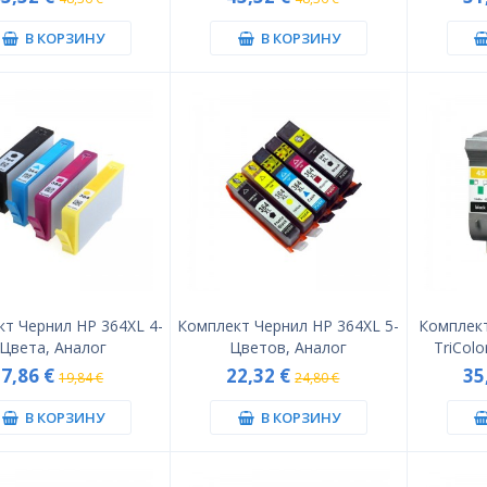
В КОРЗИНУ
В КОРЗИНУ
т Чернил HP 364XL 4-
Комплект Чернил HP 364XL 5-
Комплект
Цвета, Аналог
Цветов, Аналог
TriColo
17,86 €
22,32 €
35
19,84 €
24,80 €
В КОРЗИНУ
В КОРЗИНУ