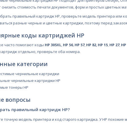
мые чернильные картриджи HP подходят для принтеров DeskJet, Office
 снизить стоимость печати документов, форм и простых цветных ма
брать правильный картридж HP, проверьте модель принтера или код
ваться разные черные и цветные картриджи, поэтому перед заказом
лярные коды картриджей HP
ке часто помогают коды
HP 305XL
,
HP 56
,
HP 57
,
HP 82
,
HP 15
,
HP 27
,
HP 
картридж отдельно, проверьте оба номера.
нные категории
естимые чернильные картриджи
ьные чернильные картриджи HP
имые тонеры HP
е вопросы
брать правильный картридж HP?
е точную модель принтера и код старого картриджа. У HP похожие 