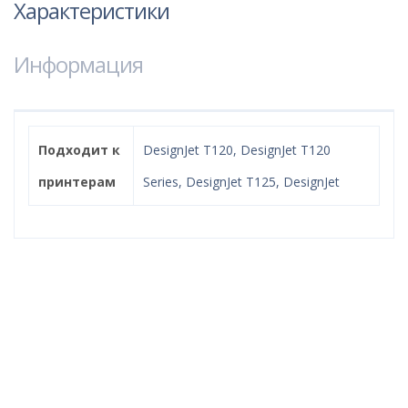
Характеристики
Информация
Подходит к
DesignJet T120, DesignJet T120
принтерам
Series, DesignJet T125, DesignJet
Надёжный интернет
магазин!