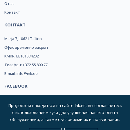
О нас
Контакт
КОНТАКТ
Marja 7, 10621 Tallinn
Офис временно закрыт
KMKR: EE101584292
Телефон: +372 55 800 77
E-mail: info@ink.ee
FACEBOOK
Продолжая находиться на сайте Ink.ee, вы соглашаетесь
с использованием куки для улучшения нашего опыта
обслуживания, а также с условиями их использования.
© 2019 INK REFILL OÜ |
Kõik Õigused Kaitstud
| Suurim