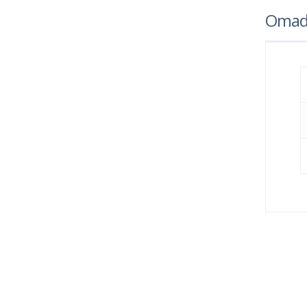
Omad
Kind