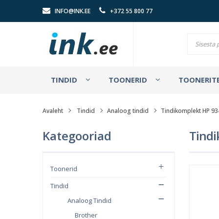
INFO@INK.EE
+372 55 800 77
TINDID
TOONERID
TOONERITE
Avaleht
Tindid
Analoog tindid
Tindikomplekt HP 934
Kategooriad
Tindi
Toonerid
Tindid
Analoog Tindid
Brother