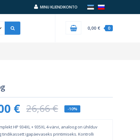
MINU KLIENDIKONTO
0,00 €
0
og
00 €
26,66 €
-10%
mplekt HP 934XL + 935XL 4-värvi, analoog on ühilduv
 tindikassett igapäevaseks printimiseks. Kontrolli