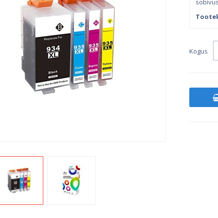
sobivust
Toote
Kogus