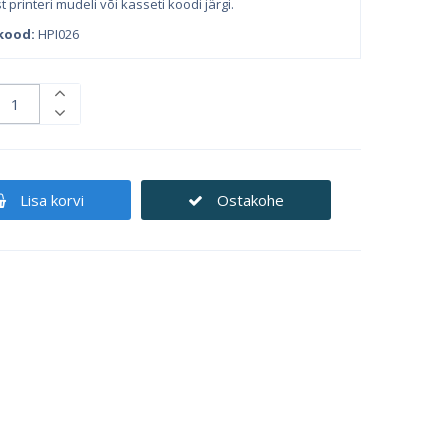
 printeri mudeli või kasseti koodi järgi.
kood:
HPI026
Lisa korvi
Ostakohe