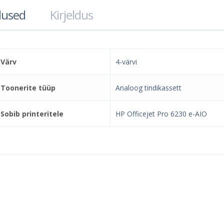
used
Kirjeldus
Värv
4-värvi
Toonerite tüüp
Analoog tindikassett
Sobib printeritele
HP Officejet Pro 6230 e-AIO
el e-pood ja partner toonerite os