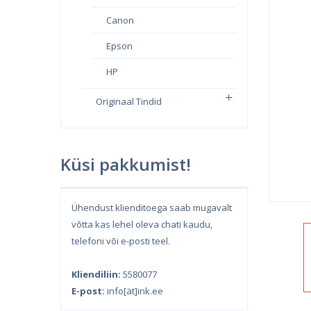
Canon
Epson
HP
Originaal Tindid
Küsi pakkumist!
Ühendust klienditoega saab mugavalt
võtta kas lehel oleva chati kaudu,
telefoni või e-posti teel.
Kliendiliin:
5580077
E-post:
info[ät]ink.ee