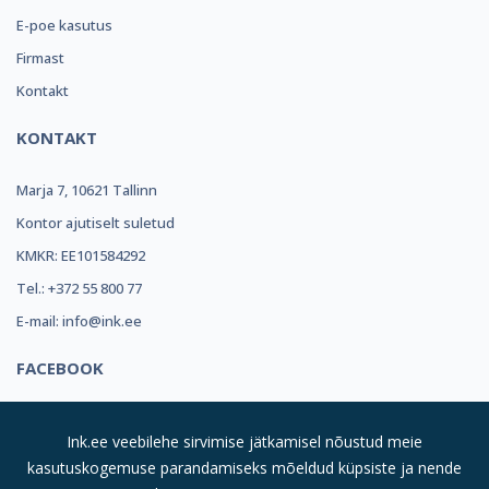
E-poe kasutus
Firmast
Kontakt
KONTAKT
Marja 7, 10621 Tallinn
Kontor ajutiselt suletud
KMKR: EE101584292
Tel.: +372 55 800 77
E-mail: info@ink.ee
FACEBOOK
Ink.ee veebilehe sirvimise jätkamisel nõustud meie
kasutuskogemuse parandamiseks mõeldud küpsiste ja nende