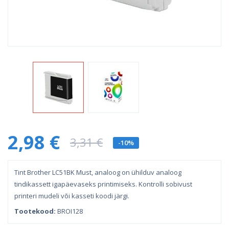
2,98 €
3,31 €
-10%
Tint Brother LC51BK Must, analoog on ühilduv analoog
tindikassett igapäevaseks printimiseks. Kontrolli sobivust
printeri mudeli või kasseti koodi järgi.
Tootekood:
BROI128