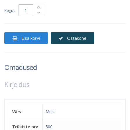
Kogus
Lisa korvi
Ostakohe
Omadused
Kirjeldus
Värv
Must
Trükiste arv
500