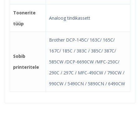
Toonerite
Analoog tindikassett
tüüp
Brother DCP-145C/ 163C/ 165C/
167C/ 185C / 383C / 385C/ 387C/
Sobib
585CW /DCP-6690CW /MFC-250C/
printeritele
290C / 297C / MFC-490CW / 790CW /
990CW / 5490CN / 5890CN / 6490CW
Kindel e-pood ja partner
toonerite ostuks!