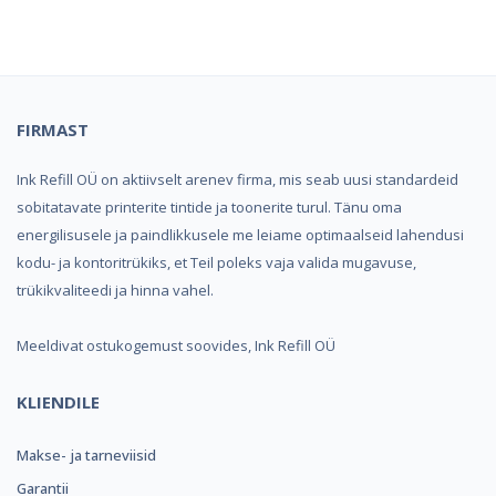
FIRMAST
Ink Refill OÜ on aktiivselt arenev firma, mis seab uusi standardeid
sobitatavate printerite tintide ja toonerite turul. Tänu oma
energilisusele ja paindlikkusele me leiame optimaalseid lahendusi
kodu- ja kontoritrükiks, et Teil poleks vaja valida mugavuse,
trükikvaliteedi ja hinna vahel.
Meeldivat ostukogemust soovides, Ink Refill OÜ
KLIENDILE
Makse- ja tarneviisid
Garantii