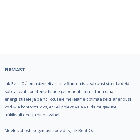
Kindel e-pood ja partner
toonerite ostuks!
FIRMAST
Ink Refill OÜ on aktiivselt arenev firma, mis seab uusi standardeid
sobitatavate printerite tintide ja toonerite turul. Tänu oma
energilisusele ja paindlikkusele me leiame optimaalseid lahendusi
kodu- ja kontoritrükiks, et Teil poleks vaja valida mugavuse,
trükikvaliteedi ja hinna vahel.
Meeldivat ostukogemust soovides, Ink Refill OÜ