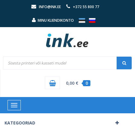
INFO@INK.EE
+372 55 800 77
MINU KLIENDIKONTO
0,00 €
0
Toggle
navigation
KATEGOORIAD