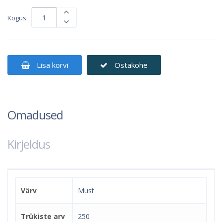
Kogus
Lisa korvi
Ostakohe
Omadused
Kirjeldus
Värv
Must
Trükiste arv
250