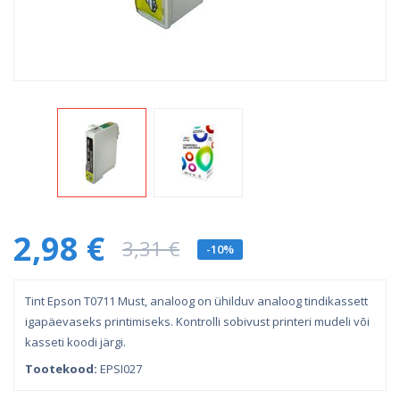
2,98 €
3,31 €
-10%
Tint Epson T0711 Must, analoog on ühilduv analoog tindikassett
igapäevaseks printimiseks. Kontrolli sobivust printeri mudeli või
kasseti koodi järgi.
Tootekood:
EPSI027