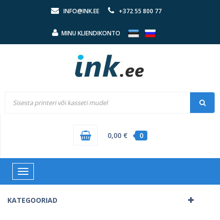
INFO@INK.EE
+372 55 800 77
MINU KLIENDIKONTO
0,00 €
0
Toggle
navigation
KATEGOORIAD