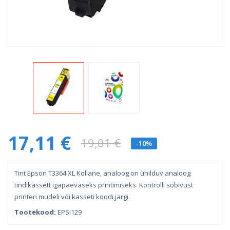
17,11 €
19,01 €
-10%
Tint Epson T3364 XL Kollane, analoog on ühilduv analoog
tindikassett igapäevaseks printimiseks. Kontrolli sobivust
printeri mudeli või kasseti koodi järgi.
Tootekood:
EPSI129