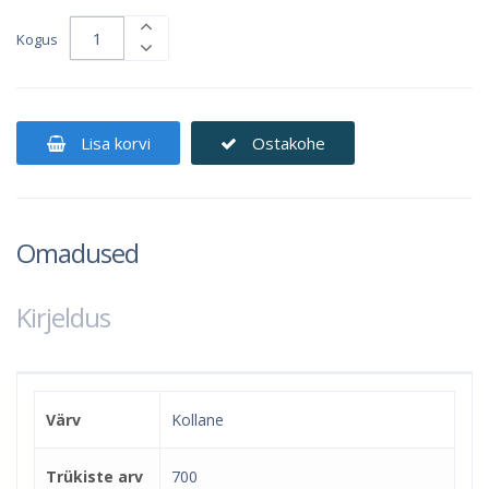
Kogus
Lisa korvi
Ostakohe
Omadused
Kirjeldus
Värv
Kollane
Trükiste arv
700