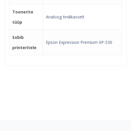
Toonerite
Analoog tindikassett
tüüp
Sobib
Epson Expression Premium XP-530
printeritele
Kindel e-pood ja partner
toonerite ostuks!