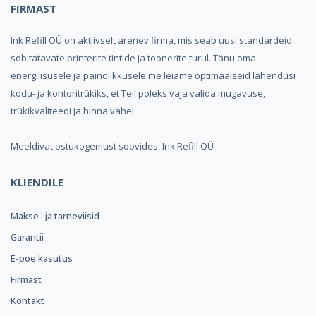
FIRMAST
Ink Refill OÜ on aktiivselt arenev firma, mis seab uusi standardeid
sobitatavate printerite tintide ja toonerite turul. Tänu oma
energilisusele ja paindlikkusele me leiame optimaalseid lahendusi
kodu- ja kontoritrükiks, et Teil poleks vaja valida mugavuse,
trükikvaliteedi ja hinna vahel.
Meeldivat ostukogemust soovides, Ink Refill OÜ
KLIENDILE
Makse- ja tarneviisid
Garantii
E-poe kasutus
Firmast
Kontakt