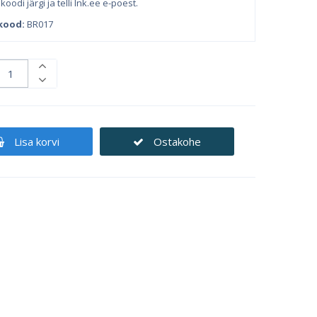
koodi järgi ja telli Ink.ee e-poest.
kood:
BR017
Lisa korvi
Ostakohe