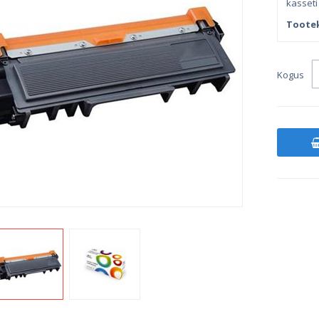
kasseti 
Toote
Kogus