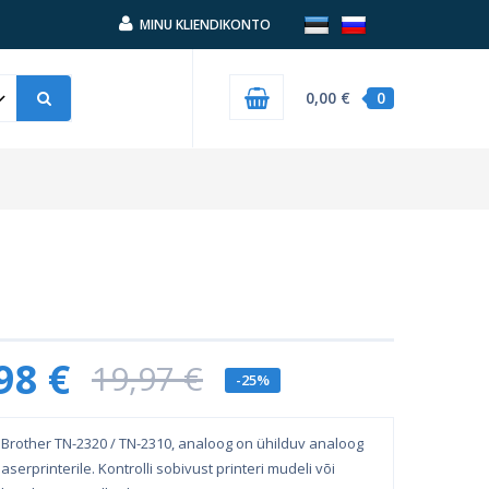
MINU KLIENDIKONTO
0,00 €
0
98 €
19,97 €
-25%
Brother TN-2320 / TN-2310, analoog on ühilduv analoog
aserprinterile. Kontrolli sobivust printeri mudeli või