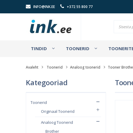
INFO@INK.EE
+372 55 800 77
TINDID
TOONERID
TOONERITE
Avaleht
Toonerid
Analoog toonerid
Tooner Brothe
Kategooriad
Toone
Toonerid
Originaal Toonerid
Analoog Toonerid
Brother