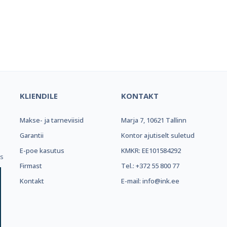
el e-pood ja partner toonerite os
KLIENDILE
KONTAKT
Makse- ja tarneviisid
Marja 7, 10621 Tallinn
.
Garantii
Kontor ajutiselt suletud
E-poe kasutus
KMKR: EE101584292
ks
Firmast
Tel.: +372 55 800 77
Kontakt
E-mail: info@ink.ee