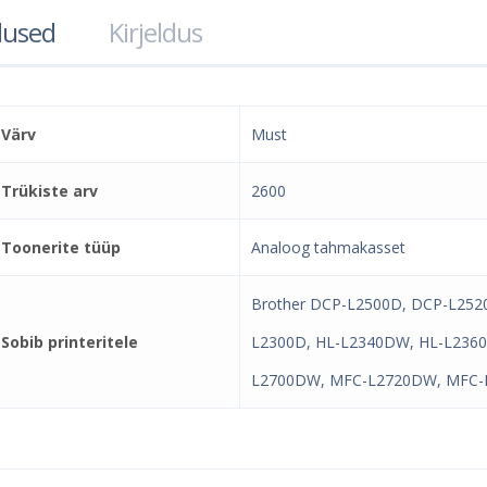
used
Kirjeldus
Värv
Must
Trükiste arv
2600
Toonerite tüüp
Analoog tahmakasset
Brother DCP-L2500D, DCP-L25
Sobib printeritele
L2300D, HL-L2340DW, HL-L236
L2700DW, MFC-L2720DW, MFC