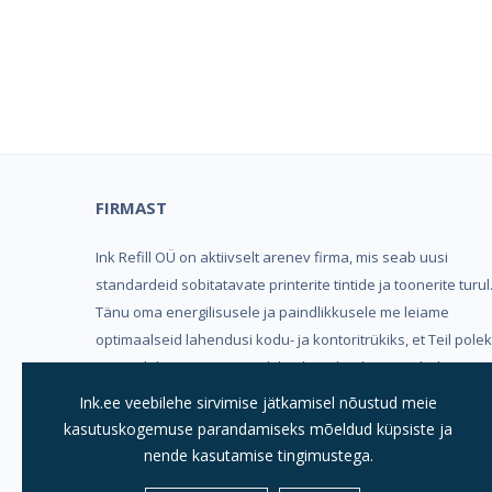
Kind
FIRMAST
Ink Refill OÜ on aktiivselt arenev firma, mis seab uusi
standardeid sobitatavate printerite tintide ja toonerite turul
Tänu oma energilisusele ja paindlikkusele me leiame
optimaalseid lahendusi kodu- ja kontoritrükiks, et Teil pole
vaja valida mugavuse, trükikvaliteedi ja hinna vahel.
Ink.ee veebilehe sirvimise jätkamisel nõustud meie
Meeldivat ostukogemust soovides, Ink Refill OÜ
kasutuskogemuse parandamiseks mõeldud küpsiste ja
nende kasutamise tingimustega.