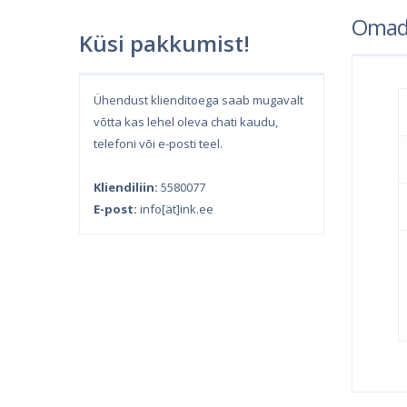
Omad
Küsi pakkumist!
Ühendust klienditoega saab mugavalt
võtta kas lehel oleva chati kaudu,
telefoni või e-posti teel.
Kliendiliin:
5580077
E-post:
info[ät]ink.ee