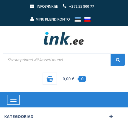
INFO@INK.EE
+372 55 800 77
MINU KLIENDIKONTO
0,00 €
0
Toggle
navigation
KATEGOORIAD