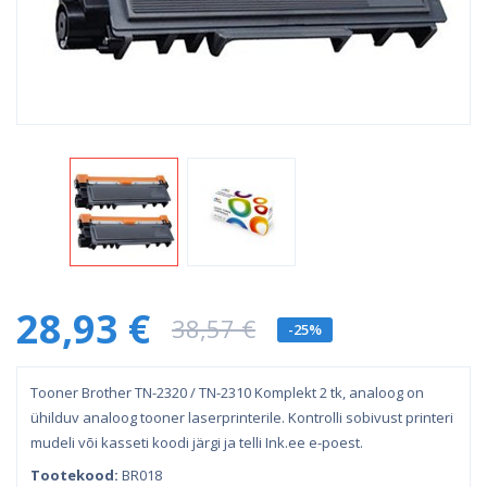
28,93 €
38,57 €
-25%
Tooner Brother TN-2320 / TN-2310 Komplekt 2 tk, analoog on
ühilduv analoog tooner laserprinterile. Kontrolli sobivust printeri
mudeli või kasseti koodi järgi ja telli Ink.ee e-poest.
Tootekood:
BR018