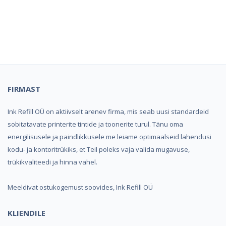
Kindel e-pood ja partner
toonerite ostuks!
FIRMAST
Ink Refill OÜ on aktiivselt arenev firma, mis seab uusi standardeid
sobitatavate printerite tintide ja toonerite turul. Tänu oma
energilisusele ja paindlikkusele me leiame optimaalseid lahendusi
kodu- ja kontoritrükiks, et Teil poleks vaja valida mugavuse,
trükikvaliteedi ja hinna vahel.
Meeldivat ostukogemust soovides, Ink Refill OÜ
KLIENDILE