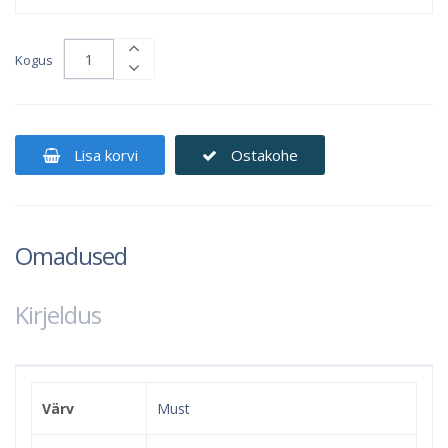
Kogus
Lisa korvi
Ostakohe
Omadused
Kirjeldus
Värv
Must