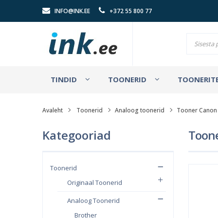
INFO@INK.EE
+372 55 800 77
TINDID
TOONERID
TOONERITE
Avaleht
Toonerid
Analoog toonerid
Tooner Canon 
Kategooriad
Toone
Toonerid
Originaal Toonerid
Analoog Toonerid
Brother