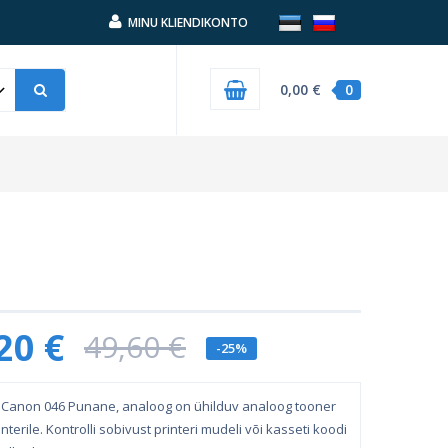
MINU KLIENDIKONTO
0,00 €
0
20 €
49,60 €
-25%
 Canon 046 Punane, analoog on ühilduv analoog tooner
nterile. Kontrolli sobivust printeri mudeli või kasseti koodi