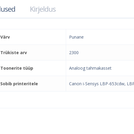
used
Kirjeldus
Värv
Punane
Trükiste arv
2300
Toonerite tüüp
Analoog tahmakasset
Sobib printeritele
Canon i-Sensys LBP-653cdw, LB