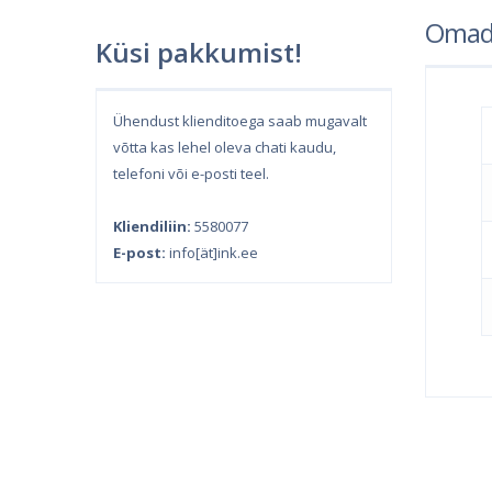
Omad
Küsi pakkumist!
Ühendust klienditoega saab mugavalt
võtta kas lehel oleva chati kaudu,
telefoni või e-posti teel.
Kliendiliin:
5580077
E-post:
info[ät]ink.ee