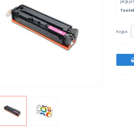
järgi ja
Toote
Kogus