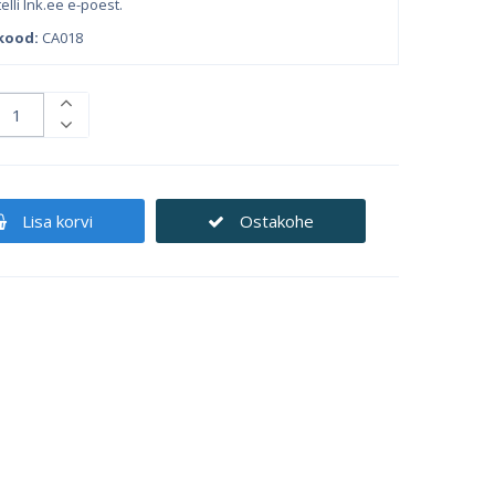
 telli Ink.ee e-poest.
kood:
CA018
Lisa korvi
Ostakohe