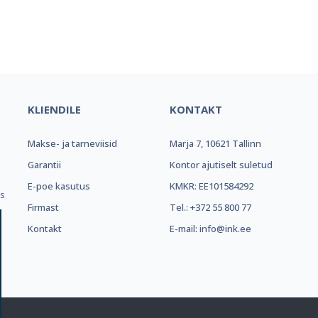
el e-pood ja partner toonerite os
KLIENDILE
KONTAKT
Makse- ja tarneviisid
Marja 7, 10621 Tallinn
.
Garantii
Kontor ajutiselt suletud
E-poe kasutus
KMKR: EE101584292
ks
Firmast
Tel.: +372 55 800 77
Kontakt
E-mail: info@ink.ee