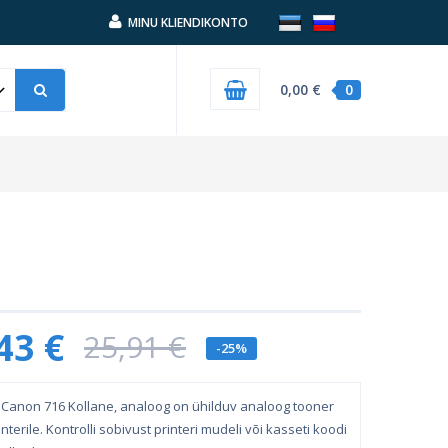
MINU KLIENDIKONTO
0,00 €
0
43 €
25,91 €
-25%
Canon 716 Kollane, analoog on ühilduv analoog tooner
nterile. Kontrolli sobivust printeri mudeli või kasseti koodi