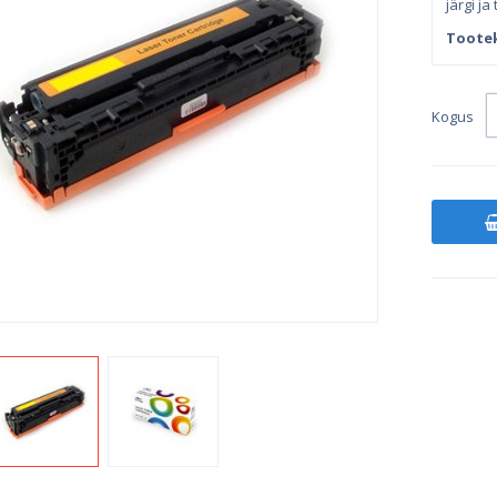
järgi ja
Toote
Kogus