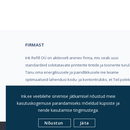
Kind
FIRMAST
Ink Refill OÜ on aktiivselt arenev firma, mis seab uusi
standardeid sobitatavate printerite tintide ja toonerite turul
Tänu oma energilisusele ja paindlikkusele me leiame
optimaalseid lahendusi kodu- ja kontoritrükiks, et Teil pole
vaja valida mugavuse, trükikvaliteedi ja hinna vahel.
Ink.ee veebilehe sirvimise jätkamisel nõustud meie
Meeldivat ostukogemust soovides, Ink Refill OÜ
kasutuskogemuse parandamiseks mõeldud küpsiste ja
nende kasutamise tingimustega.
Nõustun
Jäta