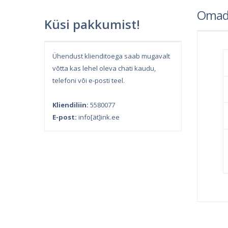
Omad
Küsi pakkumist!
Ühendust klienditoega saab mugavalt
võtta kas lehel oleva chati kaudu,
telefoni või e-posti teel.
Kliendiliin:
5580077
E-post:
info[ät]ink.ee