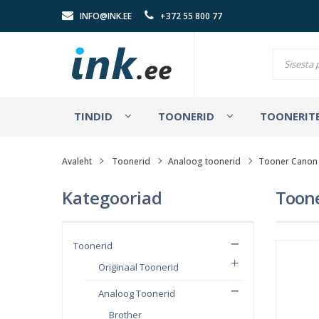
INFO@INK.EE
+372 55 800 77
TINDID
TOONERID
TOONERITE
Avaleht
Toonerid
Analoog toonerid
Tooner Canon 
Kategooriad
Toone
Toonerid
Originaal Toonerid
Analoog Toonerid
Brother