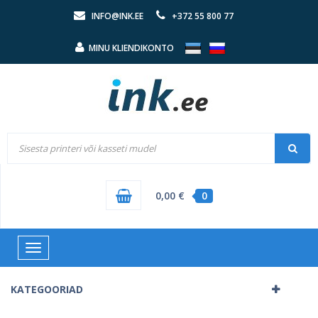
INFO@INK.EE
+372 55 800 77
MINU KLIENDIKONTO
0,00 €
0
Toggle
navigation
KATEGOORIAD