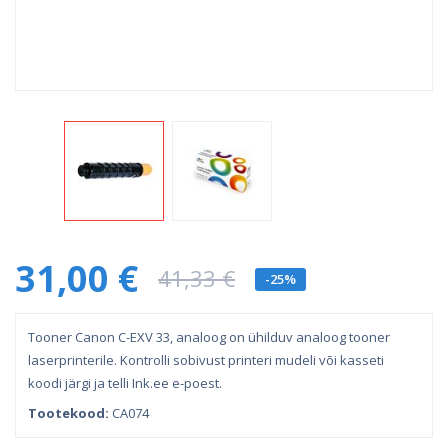
31,00 €
41,33 €
-25%
Tooner Canon C-EXV 33, analoog on ühilduv analoog tooner
laserprinterile. Kontrolli sobivust printeri mudeli või kasseti
koodi järgi ja telli Ink.ee e-poest.
Tootekood:
CA074