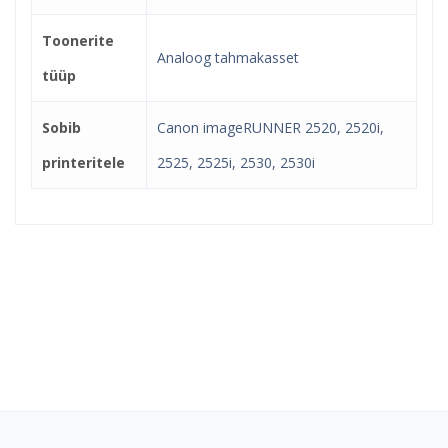
Toonerite
Analoog tahmakasset
tüüp
Sobib
Canon imageRUNNER 2520, 2520i,
printeritele
2525, 2525i, 2530, 2530i
Kindel e-pood ja partner
toonerite ostuks!