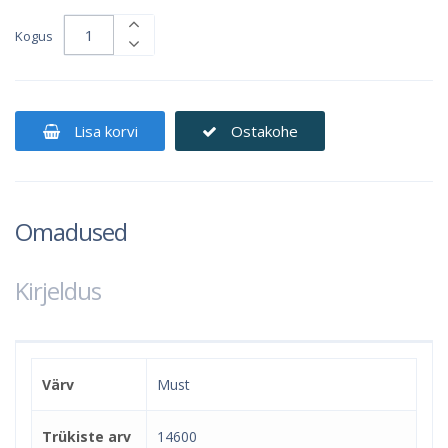
Kogus
Lisa korvi
Ostakohe
Omadused
Kirjeldus
Värv
Must
Trükiste arv
14600