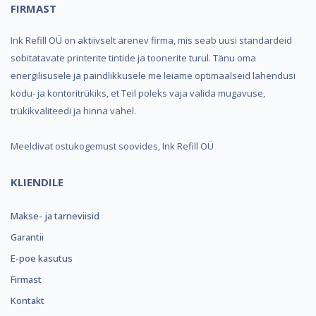
FIRMAST
Ink Refill OÜ on aktiivselt arenev firma, mis seab uusi standardeid
sobitatavate printerite tintide ja toonerite turul. Tänu oma
energilisusele ja paindlikkusele me leiame optimaalseid lahendusi
kodu- ja kontoritrükiks, et Teil poleks vaja valida mugavuse,
trükikvaliteedi ja hinna vahel.
Meeldivat ostukogemust soovides, Ink Refill OÜ
KLIENDILE
Makse- ja tarneviisid
Garantii
E-poe kasutus
Firmast
Kontakt