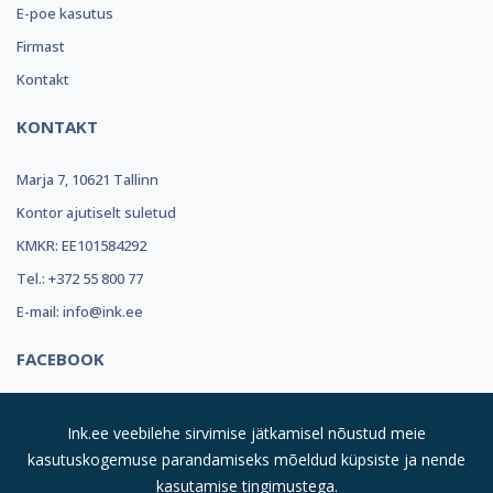
E-poe kasutus
Firmast
Kontakt
KONTAKT
Marja 7, 10621 Tallinn
Kontor ajutiselt suletud
KMKR: EE101584292
Tel.: +372 55 800 77
E-mail: info@ink.ee
FACEBOOK
Ink.ee veebilehe sirvimise jätkamisel nõustud meie
kasutuskogemuse parandamiseks mõeldud küpsiste ja nende
kasutamise tingimustega.