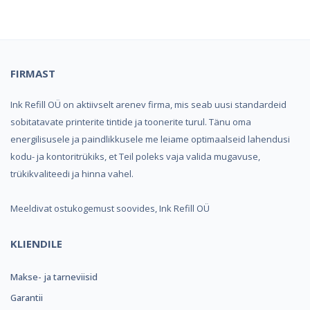
FIRMAST
Ink Refill OÜ on aktiivselt arenev firma, mis seab uusi standardeid
sobitatavate printerite tintide ja toonerite turul. Tänu oma
energilisusele ja paindlikkusele me leiame optimaalseid lahendusi
kodu- ja kontoritrükiks, et Teil poleks vaja valida mugavuse,
trükikvaliteedi ja hinna vahel.
Meeldivat ostukogemust soovides, Ink Refill OÜ
KLIENDILE
Makse- ja tarneviisid
Garantii