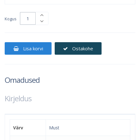
Kogus
Lisa korvi
Ostakohe
Omadused
Kirjeldus
Värv
Must