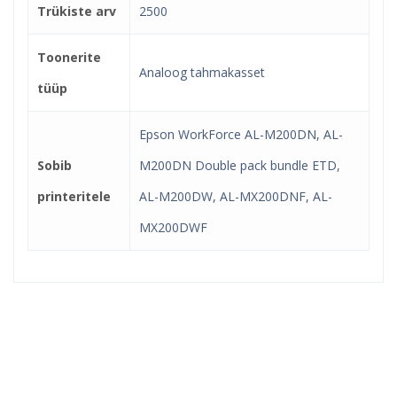
Trükiste arv
2500
Toonerite
Analoog tahmakasset
tüüp
Epson WorkForce AL-M200DN, AL-
Sobib
M200DN Double pack bundle ETD,
printeritele
AL-M200DW, AL-MX200DNF, AL-
MX200DWF
Kindel e-pood ja partner
toonerite ostuks!