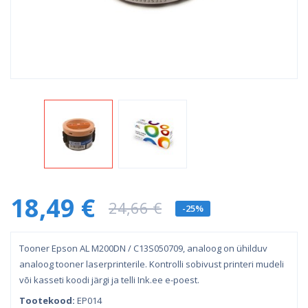
18,49 €
24,66 €
-25%
Tooner Epson AL M200DN / C13S050709, analoog on ühilduv
analoog tooner laserprinterile. Kontrolli sobivust printeri mudeli
või kasseti koodi järgi ja telli Ink.ee e-poest.
Tootekood:
EP014