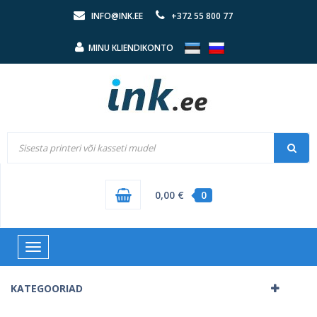
INFO@INK.EE
+372 55 800 77
MINU KLIENDIKONTO
0,00 €
0
Toggle
navigation
KATEGOORIAD