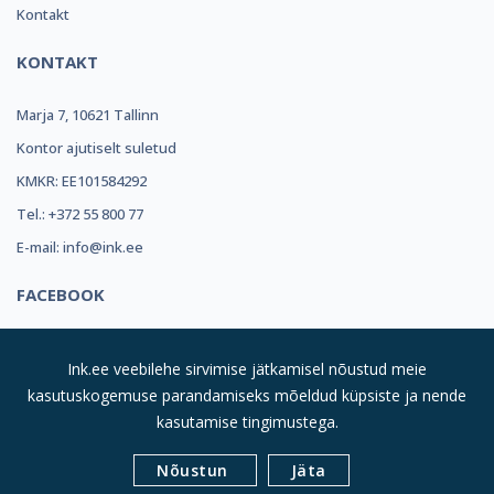
Kontakt
KONTAKT
Marja 7, 10621 Tallinn
Kontor ajutiselt suletud
KMKR: EE101584292
Tel.: +372 55 800 77
E-mail: info@ink.ee
FACEBOOK
Ink.ee veebilehe sirvimise jätkamisel nõustud meie
kasutuskogemuse parandamiseks mõeldud küpsiste ja nende
kasutamise tingimustega.
© 2019
INK REFILL OÜ |
Kõik Õigused Kaitstud
| Suurim
Nõustun
Jäta
Valik Toonereid Sulle