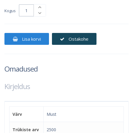
Kogus
Lisa korvi
Ostakohe
Omadused
Kirjeldus
Värv
Must
Trükiste arv
2500