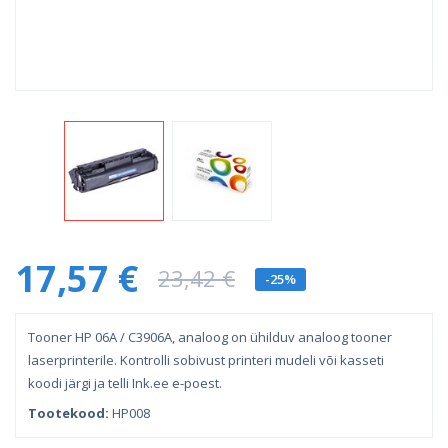
17,57 €
23,42 €
-25%
Tooner HP 06A / C3906A, analoog on ühilduv analoog tooner
laserprinterile. Kontrolli sobivust printeri mudeli või kasseti
koodi järgi ja telli Ink.ee e-poest.
Tootekood:
HP008