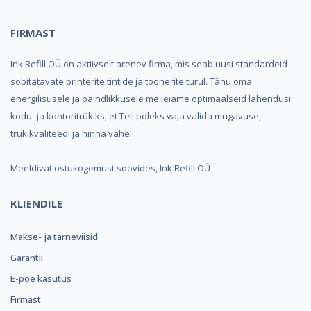
FIRMAST
Ink Refill OÜ on aktiivselt arenev firma, mis seab uusi standardeid
sobitatavate printerite tintide ja toonerite turul. Tänu oma
energilisusele ja paindlikkusele me leiame optimaalseid lahendusi
kodu- ja kontoritrükiks, et Teil poleks vaja valida mugavuse,
trükikvaliteedi ja hinna vahel.
Meeldivat ostukogemust soovides, Ink Refill OÜ
KLIENDILE
Makse- ja tarneviisid
Garantii
E-poe kasutus
Firmast