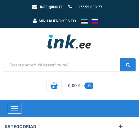
INFO@INK.EE
+372 55 800 77
MINU KLIENDIKONTO
0,00 €
0
Toggle
navigation
KATEGOORIAD