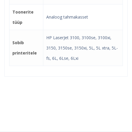
Toonerite
Analoog tahmakasset
tüüp
HP LaserJet 3100, 3100se, 3100xi,
Sobib
3150, 3150se, 3150xi, 5L, 5L xtra, 5L-
printeritele
fs, 6L, 6Lse, 6Lxi
Kindel e-pood ja partner
toonerite ostuks!