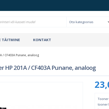
 TÄITMINE
KONTAKT
A / CF403A Punane, analoog
r HP 201A / CF403A Punane, analoog
23,
Tooner 
tooner l