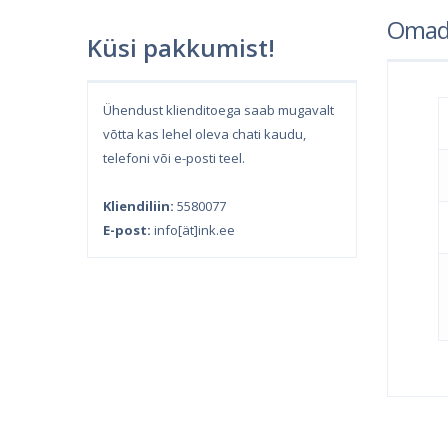
Omad
Küsi pakkumist!
Ühendust klienditoega saab mugavalt
võtta kas lehel oleva chati kaudu,
telefoni või e-posti teel.
Kliendiliin:
5580077
E-post:
info[ät]ink.ee