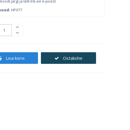
koodi järgi ja telli Ink.ee e-poest.
kood:
HP077
Lisa korvi
Ostakohe