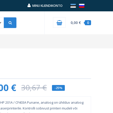
MINU KLIENDIKONTO
0,00 €
0
00 €
30,67 €
-25%
HP 201A / CF403A Punane, analoog on ühilduv analoog
aserprinterile. Kontrolli sobivust printeri mudeli või