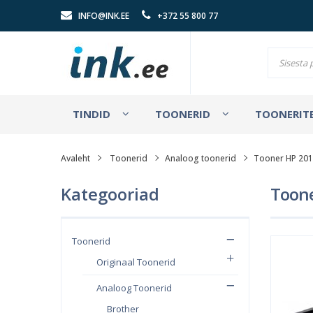
INFO@INK.EE
+372 55 800 77
TINDID
TOONERID
TOONERITE
Avaleht
Toonerid
Analoog toonerid
Tooner HP 201
Kategooriad
Toone
Toonerid
Originaal Toonerid
Analoog Toonerid
Brother