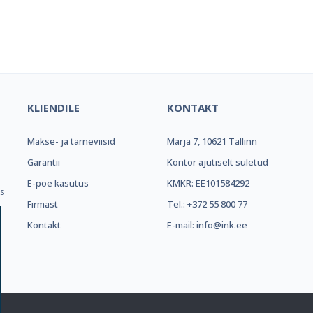
el e-pood ja partner toonerite os
KLIENDILE
KONTAKT
Makse- ja tarneviisid
Marja 7, 10621 Tallinn
.
Garantii
Kontor ajutiselt suletud
E-poe kasutus
KMKR: EE101584292
ks
Firmast
Tel.: +372 55 800 77
Kontakt
E-mail: info@ink.ee