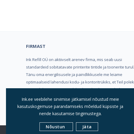
Kind
FIRMAST
Ink Refill OÜ on aktiivselt arenev firma, mis seab uusi
standardeid sobitatavate printerite tintide ja toonerite turul
Tänu oma energilisusele ja paindlikkusele me leiame
optimaalseid lahendusi kodu- ja kontoritrükiks, et Teil pole
vaja valida mugavuse, trükikvaliteedi ja hinna vahel.
Ink.ee veebilehe sirvimise jätkamisel nõustud meie
Meeldivat ostukogemust soovides, Ink Refill OÜ
kasutuskogemuse parandamiseks mõeldud küpsiste ja
nende kasutamise tingimustega.
Nõustun
Jäta