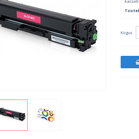
kasseti 
Toote
Kogus