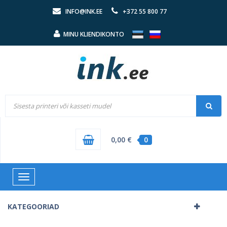
INFO@INK.EE
+372 55 800 77
MINU KLIENDIKONTO
0,00 €
0
Toggle
navigation
KATEGOORIAD