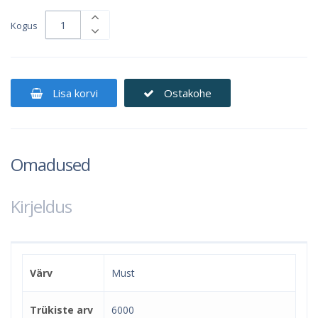
Kogus
Lisa korvi
Ostakohe
Omadused
Kirjeldus
Värv
Must
Trükiste arv
6000