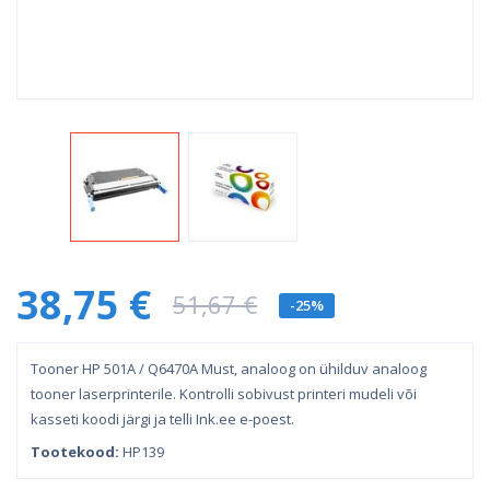
38,75 €
51,67 €
-25%
Tooner HP 501A / Q6470A Must, analoog on ühilduv analoog
tooner laserprinterile. Kontrolli sobivust printeri mudeli või
kasseti koodi järgi ja telli Ink.ee e-poest.
Tootekood:
HP139