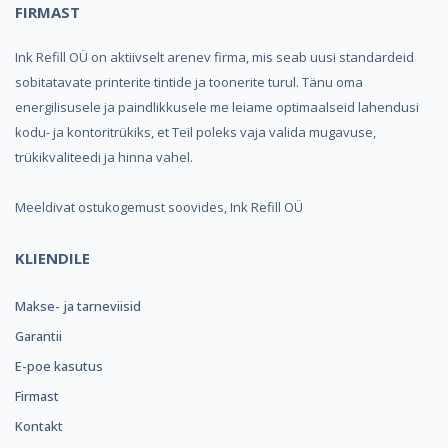
FIRMAST
Ink Refill OÜ on aktiivselt arenev firma, mis seab uusi standardeid
sobitatavate printerite tintide ja toonerite turul. Tänu oma
energilisusele ja paindlikkusele me leiame optimaalseid lahendusi
kodu- ja kontoritrükiks, et Teil poleks vaja valida mugavuse,
trükikvaliteedi ja hinna vahel.
Meeldivat ostukogemust soovides, Ink Refill OÜ
KLIENDILE
Makse- ja tarneviisid
Garantii
E-poe kasutus
Firmast
Kontakt