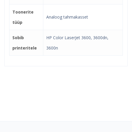
Toonerite
Analoog tahmakasset
tüüp
Sobib
HP Color LaserJet 3600, 3600dn,
printeritele
3600n
Kindel e-pood ja partner
toonerite ostuks!