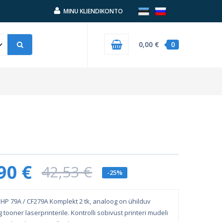
MINU KLIENDIKONTO
0,00 €
0
90 €
42,53 €
-25%
HP 79A / CF279A Komplekt 2 tk, analoog on ühilduv
 tooner laserprinterile. Kontrolli sobivust printeri mudeli