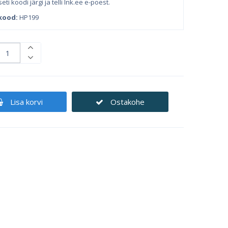
eti koodi järgi ja telli Ink.ee e-poest.
kood:
HP199
Lisa korvi
Ostakohe