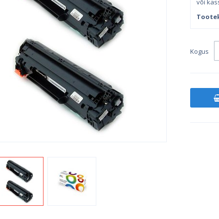
või kass
Toote
Kogus