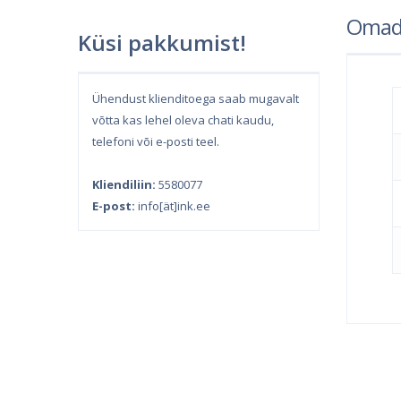
Omad
Küsi pakkumist!
Ühendust klienditoega saab mugavalt
võtta kas lehel oleva chati kaudu,
telefoni või e-posti teel.
Kliendiliin:
5580077
E-post:
info[ät]ink.ee