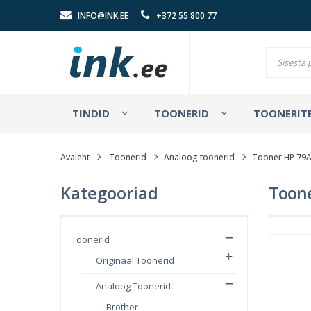
INFO@INK.EE
+372 55 800 77
TINDID
TOONERID
TOONERITE
Avaleht
Toonerid
Analoog toonerid
Tooner HP 79A
Kategooriad
Toone
Toonerid
Originaal Toonerid
Analoog Toonerid
Brother