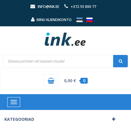
INFO@INK.EE
+372 55 800 77
MINU KLIENDIKONTO
0,00 €
0
Toggle
navigation
KATEGOORIAD