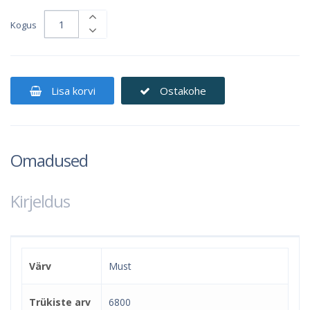
Kogus
Lisa korvi
Ostakohe
Omadused
Kirjeldus
Värv
Must
Trükiste arv
6800