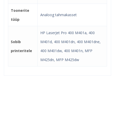
Toonerite
Analoog tahmakasset
tüüp
HP LaserJet Pro 400 M401a, 400
Sobib
M401d, 400 M401dn, 400 M401dne,
printeritele
400 M401dw, 400 M401n, MFP
M425dn, MFP M425dw
Kindel e-pood ja partner
toonerite ostuks!