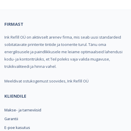
FIRMAST
Ink Refill OÜ on aktiivselt arenev firma, mis seab uusi standardeid
sobitatavate printerite tintide ja toonerite turul. Tänu oma
energilisusele ja paindlikkusele me leiame optimaalseid lahendusi
kodu- ja kontoritrükiks, et Teil poleks vaja valida mugavuse,
trükikvaliteedi ja hinna vahel.
Meeldivat ostukogemust soovides, Ink Refill OÜ
KLIENDILE
Makse- ja tarneviisid
Garantii
E-poe kasutus