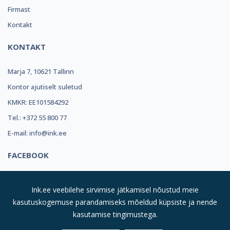
Firmast
Kontakt
KONTAKT
Marja 7, 10621 Tallinn
Kontor ajutiselt suletud
KMKR: EE101584292
Tel.: +372 55 800 77
E-mail: info@ink.ee
FACEBOOK
Ink.ee veebilehe sirvimise jätkamisel nõustud meie
kasutuskogemuse parandamiseks mõeldud küpsiste ja nende
kasutamise tingimustega.
© 2019
INK REFILL OÜ |
Kõik Õigused Kaitstud
| Suurim