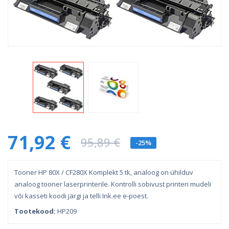
71,92 €
95,89 €
-25%
Tooner HP 80X / CF280X Komplekt 5 tk, analoog on ühilduv
analoog tooner laserprinterile. Kontrolli sobivust printeri mudeli
või kasseti koodi järgi ja telli Ink.ee e-poest.
Tootekood:
HP209