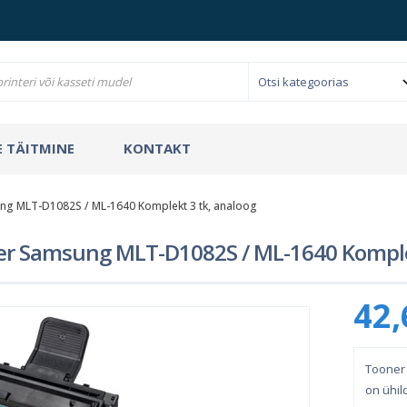
 TÄITMINE
KONTAKT
g MLT-D1082S / ML-1640 Komplekt 3 tk, analoog
r Samsung MLT-D1082S / ML-1640 Komplek
42,
Tooner 
on ühil