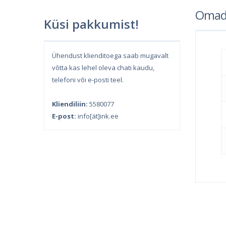
Omad
Küsi pakkumist!
Ühendust klienditoega saab mugavalt
võtta kas lehel oleva chati kaudu,
telefoni või e-posti teel.
Kliendiliin:
5580077
E-post:
info[ät]ink.ee