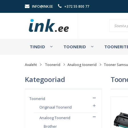
INFO@INK.EE
+372 55 800 77
TINDID
TOONERID
TOONERITE
Avaleht
Toonerid
Analoog toonerid
Tooner Samsun
Kategooriad
Toone
Toonerid
Originaal Toonerid
Analoog Toonerid
Brother