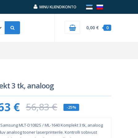
MINU KLIENDIKONTO
0,00 €
0
t 3 tk, analoog
63 €
56,83 €
-25%
Samsung MLT-D1082S / ML-1640 Komplekt 3 tk, analoog
duv analoog tooner laserprinterile. Kontrolli sobivust