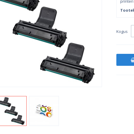
printeri
Toote
Kogus