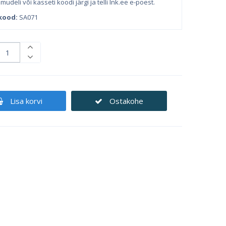
 mudeli või kasseti koodi järgi ja telli Ink.ee e-poest.
kood:
SA071
Lisa korvi
Ostakohe