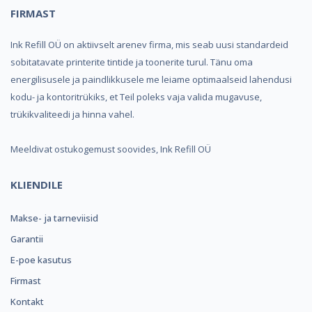
FIRMAST
Ink Refill OÜ on aktiivselt arenev firma, mis seab uusi standardeid
sobitatavate printerite tintide ja toonerite turul. Tänu oma
energilisusele ja paindlikkusele me leiame optimaalseid lahendusi
kodu- ja kontoritrükiks, et Teil poleks vaja valida mugavuse,
trükikvaliteedi ja hinna vahel.
Meeldivat ostukogemust soovides, Ink Refill OÜ
KLIENDILE
Makse- ja tarneviisid
Garantii
E-poe kasutus
Firmast
Kontakt