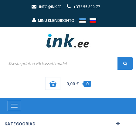
INFO@INK.EE
+372 55 800 77
MINU KLIENDIKONTO
0,00 €
0
Toggle
navigation
KATEGOORIAD