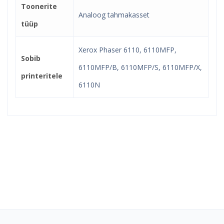
Toonerite
Analoog tahmakasset
tüüp
Xerox Phaser 6110, 6110MFP,
Sobib
6110MFP/B, 6110MFP/S, 6110MFP/X,
printeritele
6110N
Kindel e-pood ja partner
toonerite ostuks!