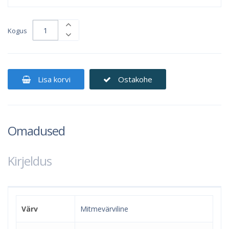
Kogus
Lisa korvi
Ostakohe
Omadused
Kirjeldus
Värv
Mitmevärviline