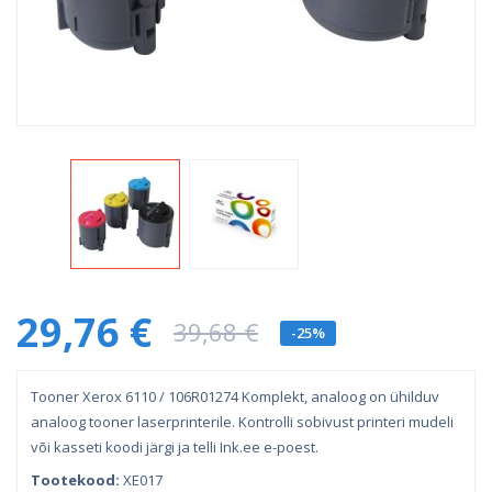
29,76 €
39,68 €
-25%
Tooner Xerox 6110 / 106R01274 Komplekt, analoog on ühilduv
analoog tooner laserprinterile. Kontrolli sobivust printeri mudeli
või kasseti koodi järgi ja telli Ink.ee e-poest.
Tootekood:
XE017