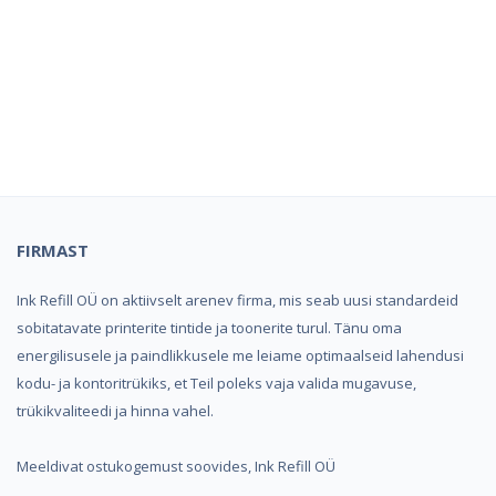
Kindel e-pood ja partner
toonerite ostuks!
FIRMAST
Ink Refill OÜ on aktiivselt arenev firma, mis seab uusi standardeid
sobitatavate printerite tintide ja toonerite turul. Tänu oma
energilisusele ja paindlikkusele me leiame optimaalseid lahendusi
kodu- ja kontoritrükiks, et Teil poleks vaja valida mugavuse,
trükikvaliteedi ja hinna vahel.
Meeldivat ostukogemust soovides, Ink Refill OÜ