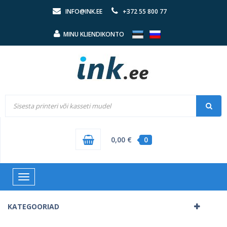
INFO@INK.EE
+372 55 800 77
MINU KLIENDIKONTO
0,00 €
0
Toggle
navigation
KATEGOORIAD