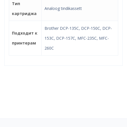
Тип
Analoog tindikassett
картриджа
Brother DCP-135C, DCP-150C, DCP-
Подходит к
153C, DCP-157C, MFC-235C, MFC-
принтерам
260C
Надёжный интернет
магазин!