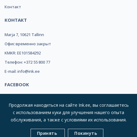
Контакт
КОНТАКТ
Marja 7, 10621 Tallinn
Офис временно закрыт
KMKR: EE101584292
Телефон: +372 55 800 77
E-mail: info@ink.ee
FACEBOOK
Продолжая находиться на сайте Ink.ee, вы соглашаетесь
с использованием куки для улучшения нашего опыта
обслуживания, а также с условиями их использования.
© 2019 INK REFILL OÜ |
Kõik Õigused Kaitstud
| Suurim
Принять
Покинуть
Valik Toonereid Sulle