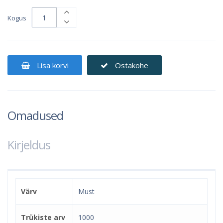
Kogus
Lisa korvi
Ostakohe
Omadused
Kirjeldus
Värv
Must
Trükiste arv
1000