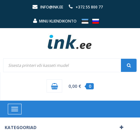
INFO@INK.EE
+372 55 800 77
MINU KLIENDIKONTO
0,00 €
0
Toggle
navigation
KATEGOORIAD