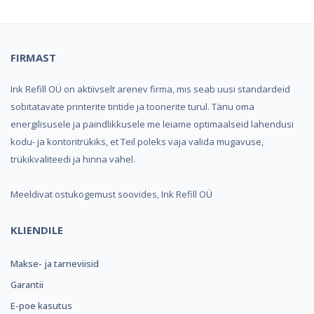
FIRMAST
Ink Refill OÜ on aktiivselt arenev firma, mis seab uusi standardeid
sobitatavate printerite tintide ja toonerite turul. Tänu oma
energilisusele ja paindlikkusele me leiame optimaalseid lahendusi
kodu- ja kontoritrükiks, et Teil poleks vaja valida mugavuse,
trükikvaliteedi ja hinna vahel.
Meeldivat ostukogemust soovides, Ink Refill OÜ
KLIENDILE
Makse- ja tarneviisid
Garantii
E-poe kasutus