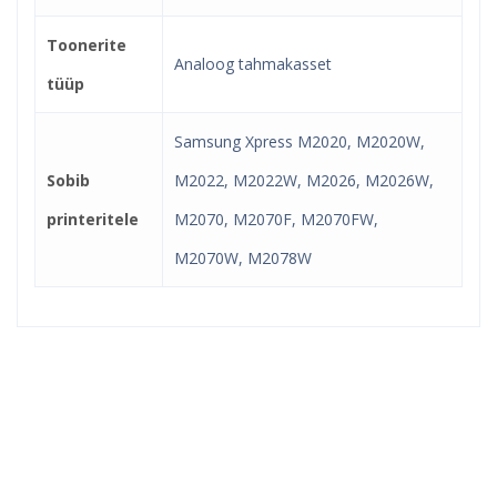
Toonerite
Analoog tahmakasset
tüüp
Samsung Xpress M2020, M2020W,
Sobib
M2022, M2022W, M2026, M2026W,
printeritele
M2070, M2070F, M2070FW,
M2070W, M2078W
Kindel e-pood ja partner
toonerite ostuks!