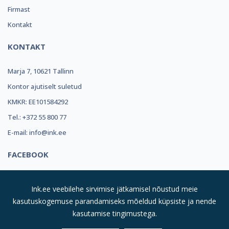
Firmast
Kontakt
KONTAKT
Marja 7, 10621 Tallinn
Kontor ajutiselt suletud
KMKR: EE101584292
Tel.: +372 55 800 77
E-mail: info@ink.ee
FACEBOOK
Ink.ee veebilehe sirvimise jätkamisel nõustud meie
kasutuskogemuse parandamiseks mõeldud küpsiste ja nende
kasutamise tingimustega.
© 2019
INK REFILL OÜ |
Kõik Õigused Kaitstud
| Suurim